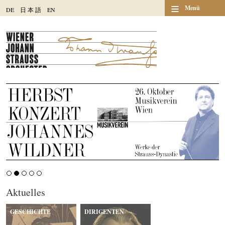
≡
Menü
DE
日
本
語
EN
Aktuelles
GESCHICHTE
DIRIGENTEN