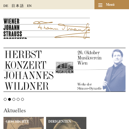
≡
Menü
DE
日
本
語
EN
Aktuelles
GESCHICHTE
DIRIGENTEN