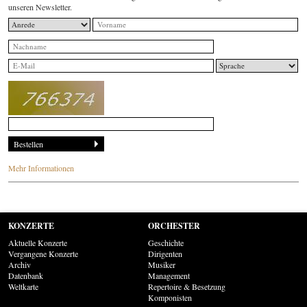
unseren Newsletter.
Mehr Informationen
KONZERTE
ORCHESTER
Aktuelle Konzerte
Geschichte
Vergangene Konzerte
Dirigenten
Archiv
Musiker
Datenbank
Management
Weltkarte
Repertoire & Besetzung
Komponisten