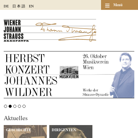
≡
Menü
DE
日
本
語
EN
Aktuelles
GESCHICHTE
DIRIGENTEN