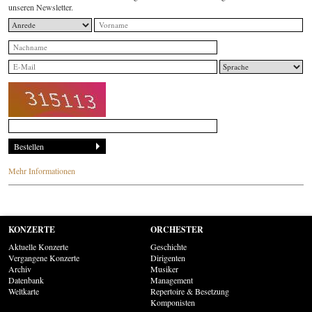
unseren Newsletter.
Mehr Informationen
KONZERTE
ORCHESTER
Aktuelle Konzerte
Geschichte
Vergangene Konzerte
Dirigenten
Archiv
Musiker
Datenbank
Management
Weltkarte
Repertoire & Besetzung
Komponisten