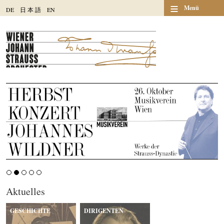
≡
Menü
DE
日
本
語
EN
Aktuelles
GESCHICHTE
DIRIGENTEN