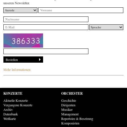
unseren Newsletter.
Mehr Informationen
KONZERTE
ORCHESTER
Aktuelle Konzerte
Geschichte
Vergangene Konzerte
Dirigenten
Archiv
Musiker
Datenbank
Management
Weltkarte
Repertoire & Besetzung
Komponisten