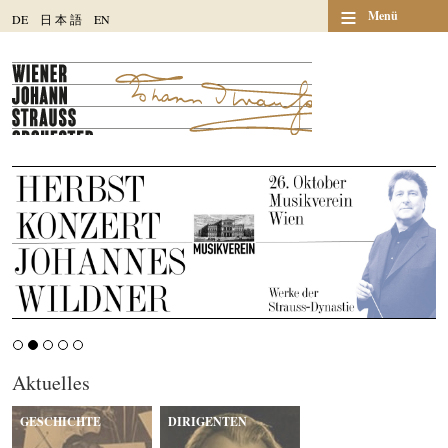
≡
Menü
DE
日
本
語
EN
Aktuelles
GESCHICHTE
DIRIGENTEN