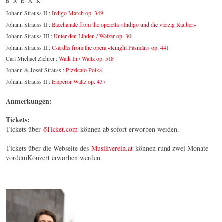
BREAK
Johann Strauss II :
Indigo March op. 349
Johann Strauss II :
Bacchanale from the operetta «Indigo und die vierzig Räuber»
Johann Strauss III :
Unter den Linden / Walzer op. 30
Johann Strauss II :
Csárdás from the opera «Knight Pásmán» op. 441
Carl Michael Ziehrer :
Walk In / Waltz op. 518
Johann & Josef Strauss :
Pizzicato Polka
Johann Strauss II :
Emperor Waltz op. 437
Anmerkungen:
Tickets:
Tickets über
öTicket.com
können ab sofort erworben werden.
Tickets über die Webseite des
Musikverein.at
können rund zwei Monate
vordemKonzert erworben werden.