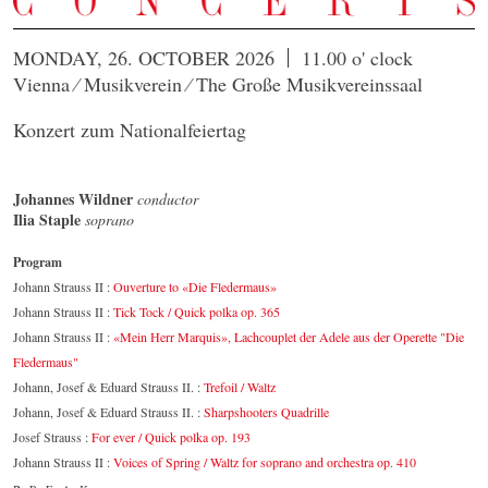
MONDAY, 26. OCTOBER 2026
11.00 o' clock
Vienna ⁄ Musikverein ⁄ The Große Musikvereinssaal
Konzert zum Nationalfeiertag
Johannes Wildner
conductor
Ilia Staple
soprano
Program
Johann Strauss II :
Ouverture to «Die Fledermaus»
Johann Strauss II :
Tick Tock / Quick polka op. 365
Johann Strauss II :
«Mein Herr Marquis», Lachcouplet der Adele aus der Operette "Die
Fledermaus"
Johann, Josef & Eduard Strauss II. :
Trefoil / Waltz
Johann, Josef & Eduard Strauss II. :
Sharpshooters Quadrille
Josef Strauss :
For ever / Quick polka op. 193
Johann Strauss II :
Voices of Spring / Waltz for soprano and orchestra op. 410