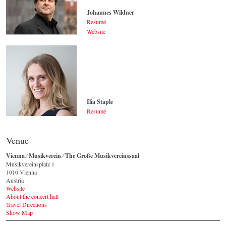
Johannes Wildner
Resumé
Website
Johannes Wildner
© by Lukas Beck
Ilia Staple
Resumé
Ilia Staple
© by Sakher Almonem
Venue
Vienna ⁄ Musikverein ⁄ The Große Musikvereinssaal
Musikvereinsplatz 1
1010 Vienna
Austria
Website
About the concert hall
Travel Directions
Show Map