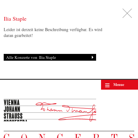
DE
日
本
語
EN
Ilia Staple
Leider ist derzeit keine Beschreibung verfügbar. Es wird
daran gearbeitet!
≡
Menue