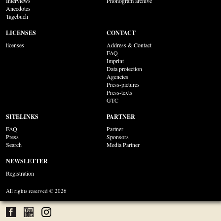
Interviews
Phonogram archive
Anecdotes
Tagebuch
LICENSES
CONTACT
licenses
Address & Contact
FAQ
Imprint
Data protection
Agencies
Press-pictures
Press-texts
GTC
SITELINKS
PARTNER
FAQ
Partner
Press
Sponsors
Search
Media Partner
NEWSLETTER
Registration
All rights reserved © 2026