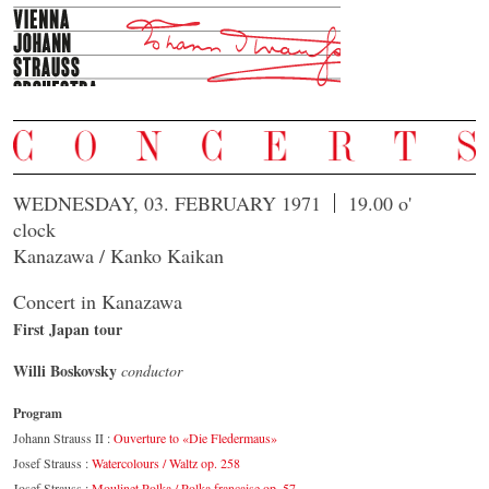
WEDNESDAY, 03. FEBRUARY 1971
19.00 o'
clock
Kanazawa / Kanko Kaikan
Concert in Kanazawa
First Japan tour
Willi Boskovsky
conductor
Program
Johann Strauss II :
Ouverture to «Die Fledermaus»
Josef Strauss :
Watercolours / Waltz op. 258
Josef Strauss :
Moulinet Polka / Polka française op. 57