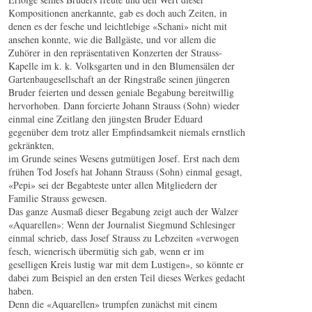
Kompositionen anerkannte, gab es doch auch Zeiten, in
denen es der fesche und leichtlebige «Schani» nicht mit
ansehen konnte, wie die Ballgäste, und vor allem die
Zuhörer in den repräsentativen Konzerten der Strauss-
Kapelle im k. k. Volksgarten und in den Blumensälen der
Gartenbaugesellschaft an der Ringstraße seinen jüngeren
Bruder feierten und dessen geniale Begabung bereitwillig
hervorhoben. Dann forcierte Johann Strauss (Sohn) wieder
einmal eine Zeitlang den jüngsten Bruder Eduard
gegenüber dem trotz aller Empfindsamkeit niemals ernstlich
gekränkten,
im Grunde seines Wesens gutmütigen Josef. Erst nach dem
frühen Tod Josefs hat Johann Strauss (Sohn) einmal gesagt,
«Pepi» sei der Begabteste unter allen Mitgliedern der
Familie Strauss gewesen.
Das ganze Ausmaß dieser Begabung zeigt auch der Walzer
«Aquarellen»: Wenn der Journalist Siegmund Schlesinger
einmal schrieb, dass Josef Strauss zu Lebzeiten «verwogen
fesch, wienerisch übermütig sich gab, wenn er im
geselligen Kreis lustig war mit dem Lustigen», so könnte er
dabei zum Beispiel an den ersten Teil dieses Werkes gedacht
haben.
Denn die «Aquarellen» trumpfen zunächst mit einem