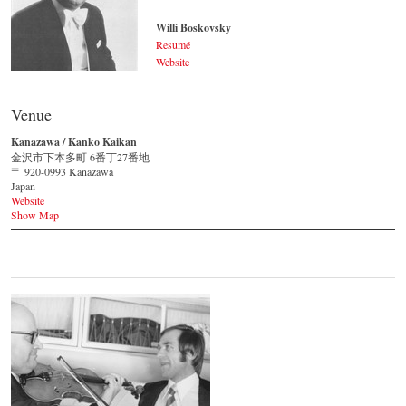
Willi Boskovsky
Resumé
Website
Willi Boskovsky
© by WJSO-Archive
Venue
Kanazawa / Kanko Kaikan
金沢市下本多町 6番丁27番地
〒 920-0993 Kanazawa
Japan
Website
Show Map