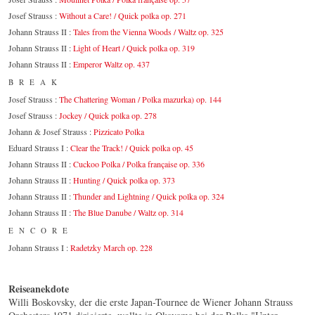
Josef Strauss :
Without a Care! / Quick polka op. 271
Johann Strauss II :
Tales from the Vienna Woods / Waltz op. 325
Johann Strauss II :
Light of Heart / Quick polka op. 319
Johann Strauss II :
Emperor Waltz op. 437
BREAK
Josef Strauss :
The Chattering Woman / Polka mazurka) op. 144
Josef Strauss :
Jockey / Quick polka op. 278
Johann & Josef Strauss :
Pizzicato Polka
Eduard Strauss I :
Clear the Track! / Quick polka op. 45
Johann Strauss II :
Cuckoo Polka / Polka française op. 336
Johann Strauss II :
Hunting / Quick polka op. 373
Johann Strauss II :
Thunder and Lightning / Quick polka op. 324
Johann Strauss II :
The Blue Danube / Waltz op. 314
ENCORE
Johann Strauss I :
Radetzky March op. 228
Reiseanekdote
Willi Boskovsky, der die erste Japan-Tournee de Wiener Johann Strauss