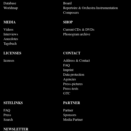
Database
Board
Worldmap
Repertoire & Orchestra Instrumentation
Composers
MEDIA
SHOP
Videos
Current CDs & DVDs
Interviews
Phonogram archive
Anecdotes
Tagebuch
LICENSES
CONTACT
licenses
Address & Contact
FAQ
Imprint
Data protection
Agencies
Press-pictures
Press-texts
GTC
SITELINKS
PARTNER
FAQ
Partner
Press
Sponsors
Search
Media Partner
NEWSLETTER