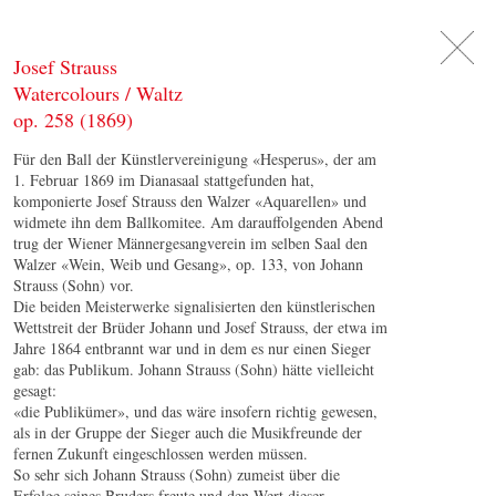
DE
日
本
語
EN
Josef Strauss
Watercolours / Waltz
op. 258 (1869)
Für den Ball der Künstlervereinigung «Hesperus», der am
1. Februar 1869 im Dianasaal stattgefunden hat,
komponierte Josef Strauss den Walzer «Aquarellen» und
widmete ihn dem Ballkomitee. Am darauffolgenden Abend
trug der Wiener Männergesangverein im selben Saal den
Walzer «Wein, Weib und Gesang», op. 133, von Johann
Strauss (Sohn) vor.
Die beiden Meisterwerke signalisierten den künstlerischen
Wettstreit der Brüder Johann und Josef Strauss, der etwa im
Jahre 1864 entbrannt war und in dem es nur einen Sieger
gab: das Publikum. Johann Strauss (Sohn) hätte vielleicht
gesagt:
«die Publikümer», und das wäre insofern richtig gewesen,
als in der Gruppe der Sieger auch die Musikfreunde der
fernen Zukunft eingeschlossen werden müssen.
So sehr sich Johann Strauss (Sohn) zumeist über die
Erfolge seines Bruders freute und den Wert dieser