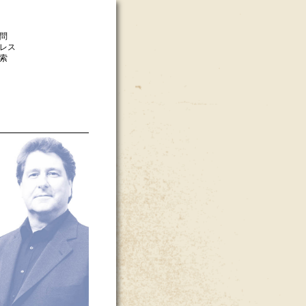
問
レス
索