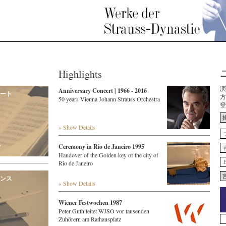
Highlights
演
Anniversary Concert | 1966 - 2016
ート
方
50 years Vienna Johann Strauss Orchestra
登
» Show Details
r
Ceremony in Rio de Janeiro 1995
Handover of the Golden key of the city of
Rio de Janeiro
ンス
» Show Details
Wiener Festwochen 1987
Peter Guth leitet WJSO vor tausenden
Zuhörern am Rathausplatz