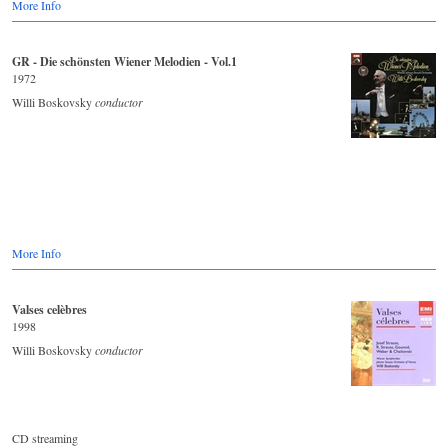
More Info
GR - Die schönsten Wiener Melodien - Vol.1
1972
Willi Boskovsky
conductor
More Info
Valses celèbres
1998
Willi Boskovsky
conductor
CD streaming