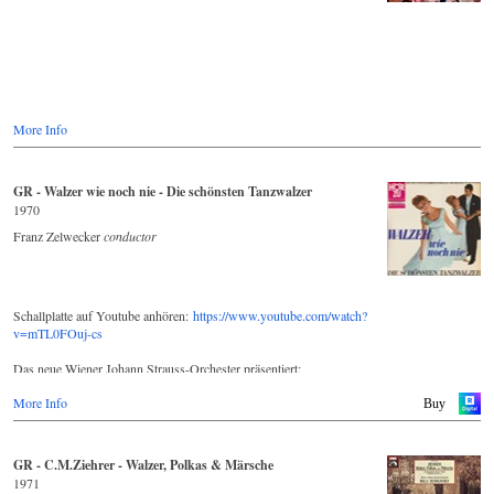
More Info
GR - Walzer wie noch nie - Die schönsten Tanzwalzer
1970
Franz Zelwecker
conductor
Schallplatte auf Youtube anhören:
https://www.youtube.com/watch?
v=mTL0FOuj-cs
Das neue Wiener Johann Strauss-Orchester präsentiert:
More Info
WALZER wie noch nie - Die schönsten Tanzwalzer
Buy
Wiener Walzer wie noch nie. Tanzwalzer im hinreißenden Hofball-
GR - C.M.Ziehrer - Walzer, Polkas & Märsche
Rhythmus. Das große elegante Rumtata wie einst beim Wiener
1971
Kongreß.