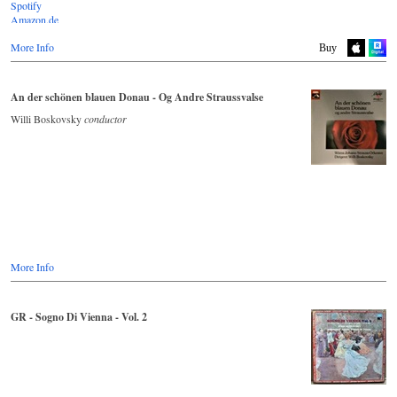
Spotify
Amazon.de
Youtube.com
More Info
Deezer.com
Buy
Apple Music
An der schönen blauen Donau - Og Andre Straussvalse
Willi Boskovsky
conductor
More Info
GR - Sogno Di Vienna - Vol. 2