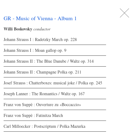
DE
日
本
語
EN
GR - Music of Vienna - Album 1
Willi Boskovsky
conductor
Johann Strauss I : Radetzky March op. 228
Johann Strauss I : Moan gallop op. 9
Johann Strauss II : The Blue Danube / Waltz op. 314
Johann Strauss II : Champagne Polka op. 211
Josef Strauss : Chatterboxes: musical joke / Polka op. 245
Joseph Lanner : The Romantics / Waltz op. 167
Franz von Suppè : Ouverture zu «Boccaccio»
Franz von Suppè : Fatinitza March
Carl Milloecker : Postscriptum / Polka Mazurka