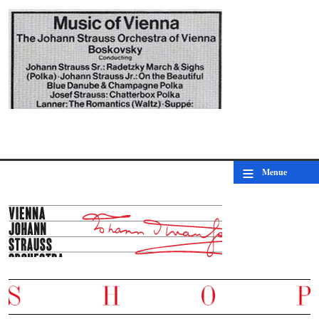
GR - Music of Vienna - Album 1
© by EMI/WJSO-Archive
≡
Menue