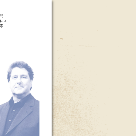
問
レス
索