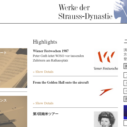
Highlights
演
Wiener Festwochen 1987
ート
方
Peter Guth leitet WJSO vor tausenden
登
Zuhörern am Rathausplatz
» Show Details
r
From the Golden Hall onto the aircraft
ンス
» Show Details
第3回南米ツアー