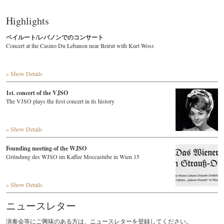
Highlights
ベイルート/レバノンでのコンサート
Concert at the Casino Du Lebanon near Beirut with Kurt Woss
» Show Details
1st. concert of the VJSO
The VJSO plays the first concert in its history
» Show Details
Founding meeting of the WJSO
Gründung des WJSO im Kaffee Moccastube in Wien 15
» Show Details
ニュースレター
演奏会等にご興味のある方は、ニュースレターを登録してください。