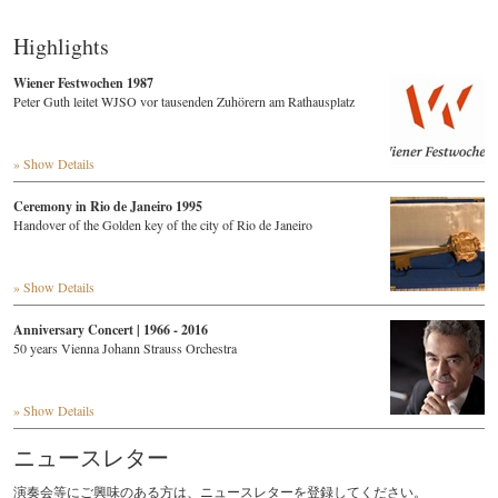
Highlights
Wiener Festwochen 1987
Peter Guth leitet WJSO vor tausenden Zuhörern am Rathausplatz
» Show Details
Ceremony in Rio de Janeiro 1995
Handover of the Golden key of the city of Rio de Janeiro
» Show Details
Anniversary Concert | 1966 - 2016
50 years Vienna Johann Strauss Orchestra
» Show Details
ニュースレター
演奏会等にご興味のある方は、ニュースレターを登録してください。