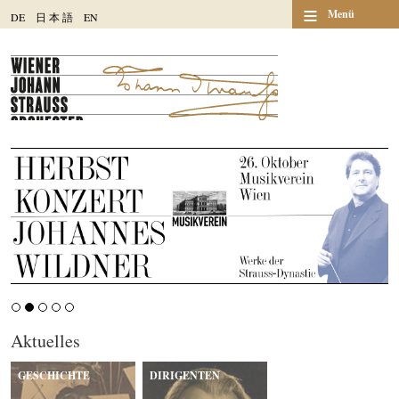
≡
Menü
DE
日
本
語
EN
Aktuelles
GESCHICHTE
DIRIGENTEN