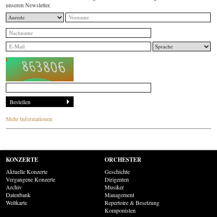
unseren Newsletter.
Mehr Informationen
KONZERTE
ORCHESTER
Aktuelle Konzerte
Geschichte
Vergangene Konzerte
Dirigenten
Archiv
Musiker
Datenbank
Management
Weltkarte
Repertoire & Besetzung
Komponisten