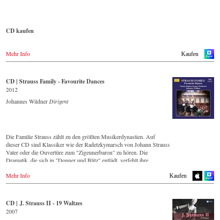
cMajor Entertainment.de
Idagio.com
Blu-ray
Mit Dirigent Johannes Wildner konnte ein international anerkannter
JPC.de
naxosdirect.no
Strauss-Spezialist für diese Einspielung gewonnen werden.
Bluray-Disc.de
Weltbild.de
CD bestellen
CD kaufen
Großbritannien
Tauchen Sie ein in die musikalischen Klangwelten der Sträusse und
erleben Sie gleich zwei Österreichische Erstaufführungen und
Schweiz
- - - - - - - - EUROPA - - - - - - - -
Europa
DVD
Ersteinspielungen der wiederentdeckten Orchesterfantasien Peine du
Mehr Info
Amazon.de
Kaufen
Amazon.co.uk
cœur & Allegro fantastique von Josef Strauss.
DVD
Österreich 🇦🇹
Naxosdirect.co.uk
Exlibris.ch
Amerika
Thalia.at
Prestomusic.com
Das 44-seitigen Booklet liefert fundierte Fakten, verfasst von den
Amazon.com
Gramola.at
CD | Strauss Family - Favourite Dances
WHSmith.co.uk
Strauss-Forschern der Wienbibliothek, ergänzt werden Diese durch
Blu-ray
Amazon.ca
zahlreichen autographischen Abbildungen.
2012
Exlibris.ch
Amazon.com.mx
Deutschland 🇩🇪
Johannes Wildner
Dirigent
Amazon.de
Blu-ray
Italien
Japan
Naxosdirekt.de
Amazon.co.uk
CD streamen
Amazon.co.jp
JPC.de
Naxosdirect.co.uk
DVD
Mediamarkt.de
Prestomusic.com
Spotify
IBS.it
MyMediaWelt.de
WHSmith.co.uk
Die Familie Strauss zählt zu den größten Musikerdynastien. Auf
Apple music
dieser CD sind Klassiker wie der Radetzkymarsch von Johann Strauss
Deezer.com
Blu-ray
Schweiz 🇨🇭
Polen
Vater oder die Ouvertüre zum "Zigeunerbaron" zu hören. Die
IBS.it
ExLibris.ch
Dramatik, die sich in "Donner und Blitz" entlädt, verfehlt ihre
Wirkung nicht und fasziniert den Zuhörer mit dem fulminanten
DVD
Großbritannien
Großbritannien 🇬🇧
Mehr Info
Schlagwerkeinsatz, das die entfesselten Elemente repräsentiert. Ganz
Cmd.pl
CD kaufen
Kaufen
Amazon.co.uk
im Kontrast dazu steht der Chorwalzer "An der schönen blauen
DVD
Donau", dessen beschwingte, einprägsame Melodie auf der ganzen
Blu-ray
- - - - - - - - EUROPA - - - - - - - -
Amazon.co.uk
- - - - - - - - ASIEN - - - - - - - -
Welt erkannt wird. Strauss Vaters zweiter Sohn, Josef, war selbst ein
Cmd.pl
CD | J. Strauss II - 19 Waltzes
Europadisc.co.uk
=
herausragender Komponist, wie die beinahe im Rausch mitreißende
Österreich
2007
Japan / 日本 🇯🇵
"Jockey-Polka" eindrücklich beweist.
Zypern
Thalia.at
Blu-ray