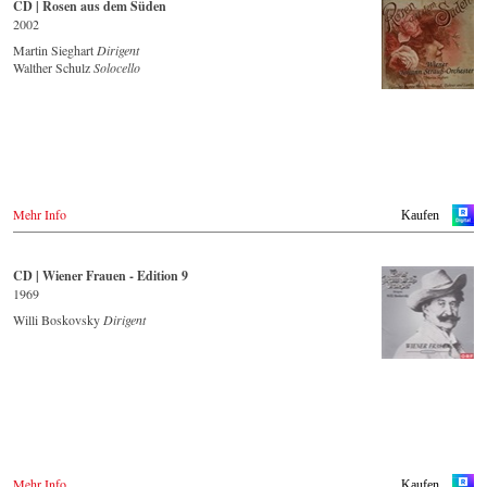
Deutschland
CD | Rosen aus dem Süden
Amazon.de
2002
Japan / 日本
Naxosdirekt.de
King Records
Martin Sieghart
Dirigent
JPC.de
Amazon.co.jp
Walther Schulz
Solocello
Saturn.de
HMV.co.jp
Mediamarkt.de
Tower Records.jp
MyMediaWelt.de
Schweiz
- - - - - - - - AMERIKA - - - - - - - -
ExLibris.ch
USA
Großbritannien
Naxosdirect.com
Amazon.co.uk
Mehr Info
Kaufen
Amazon.com
Europadisc.co.uk
Prestomusic.com
- - - - - - - - WEITERE LÄNDER & SHOPS - - - - - - - -
CD | Wiener Frauen - Edition 9
Naxos.com
1969
- - - - - - - - ASIEN - - - - - - - -
Willi Boskovsky
Dirigent
Japan / 日本
King Records
Amazon.co.jp
Hmv.co.jp
Tower Records.jp
- - - - - - - - AMERIKA - - - - - - - -
USA
Mehr Info
Kaufen