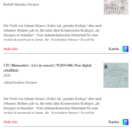
Rudolf Streicher
Dirigent
Für Verdi war Johann Strauss (Sohn) ein „genialer Kollege“ aber auch
Johannes Brahms gab zu, ihn unter allen Komponisten-Kollegen „als
Einzigen zu beneiden“. Vom südamerikanischen Hinterland bis zum
großen Konzertsaal in Japan, die „Faszination Strauss“ fesselt bis
heute die Menschen weltweit.
Mehr Info
Kaufen
Diese digital überarbeite historische Aufnahme von 1991 – eingespielt
vom führenden Strauss-Ensemble in Original-Besetzung mit 42
Musikern – ist Zeugnis für die nach wie vor bestehende Lebendigkeit,
CD | Blumenfest - Live in concert | WJSO-006 (Nur digital
Genialität und Aktualität dieser Musik.
erhältlich)
2020
Neben den 2016 im hauseigenen Label neu erschienenen CDs, hat sich
das Wiener Johann Strauss Orchester die Neuveröffentlichung von
Alfred Eschwé
Dirigent
historisch wertvollen Aufnahmen mit den bedeutendsten Dirigenten
der letzten 54 Jahre zum Ziel gesetzt.
Für Verdi war Johann Strauss (Sohn) ein „genialer Kollege“ aber auch
Diese digital überarbeite Aufnahme aus dem Jahr 1991 gehört zu einer
Johannes Brahms gab zu, ihn unter allen Komponisten-Kollegen „als
Serie von Veröffentlichungen, die über die nächsten Jahre Strauss-
Einzigen zu beneiden“. Vom südamerikanischen Hinterland bis zum
Freunden aus aller Welt, auch selten gespielte Werke in einer
großen Konzertsaal in Japan, die „Faszination Strauss“ fesselt bis
unvergleichlichen Qualität präsentieren wird.
heute die Menschen weltweit.
Mehr Info
Kaufen
Die neue CD – eingespielt vom führenden Strauss-Ensemble in
Original-Besetzung mit 42 Musikern – ist Zeugnis für die nach wie