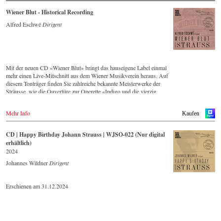
Wiener Blut - Historical Recording
Alfred Eschwé
Dirigent
Mit der neuen CD «Wiener Blut» bringt das hauseigene Label einmal
mehr einen Live-Mitschnitt aus dem Wiener Musikverein heraus. Auf
diesem Tonträger finden Sie zahlreiche bekannte Meisterwerke der
Sträusse, wie die Ouvertüre zur Operette «Indigo und die vierzig
Räuber» und die Russische Marsch-Fantasie op. 353 von Johann
Strauss (Sohn). Die CD ist auf allen gängigen Streaming-Portalen
Mehr Info
Kaufen
verfügbar.
CD | Happy Birthday Johann Strauss | WJSO-022 (Nur digital
erhältlich)
2024
Johannes Wildner
Dirigent
Erschienen am 31.12.2024