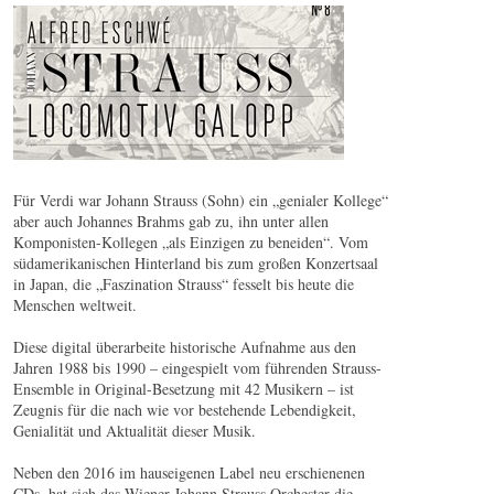
CD | Locomotiv Galopp
© by WJSO.at
Für Verdi war Johann Strauss (Sohn) ein „genialer Kollege“
aber auch Johannes Brahms gab zu, ihn unter allen
Komponisten-Kollegen „als Einzigen zu beneiden“. Vom
südamerikanischen Hinterland bis zum großen Konzertsaal
in Japan, die „Faszination Strauss“ fesselt bis heute die
Menschen weltweit.
Diese digital überarbeite historische Aufnahme aus den
Jahren 1988 bis 1990 – eingespielt vom führenden Strauss-
Ensemble in Original-Besetzung mit 42 Musikern – ist
Zeugnis für die nach wie vor bestehende Lebendigkeit,
Genialität und Aktualität dieser Musik.
Neben den 2016 im hauseigenen Label neu erschienenen
CDs, hat sich das Wiener Johann Strauss Orchester die