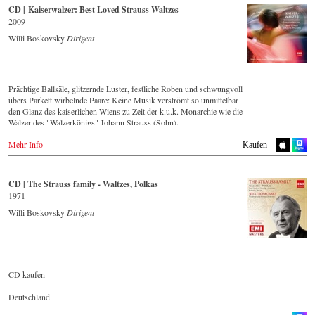
Interpark.com
CD | Kaiserwalzer: Best Loved Strauss Waltzes
Naxosdirect.com
Kyobobook.co.kr
Japan
Blu-ray
Amazon.com
2009
Yes24.com
Naxos JP
Aladin.co.kr
Willi Boskovsky
Dirigent
Imusic.co.kr
- - - - - - - - ANDERE LÄNDER - - - - - - - -
- - - - - - - - AMERIKA - - - - - - - -
Interpark.co.kr
Naxos.com
Kyobobook.co.kr
USA
Yes24.com
Prächtige Ballsäle, glitzernde Luster, festliche Roben und schwungvoll
DVD
- - - - - - - - AMERIKA - - - - - - - -
übers Parkett wirbelnde Paare: Keine Musik verströmt so unmittelbar
NAXOS.com
den Glanz des kaiserlichen Wiens zu Zeit der k.u.k. Monarchie wie die
USA
Walzer des "Walzerkönigs" Johann Strauss (Sohn).
Blu-ray
Lassen Sie sich von seinen schönsten Melodien auf einen rauschenden
NAXOS.com
DVD
Mehr Info
Ball entführen!
Kaufen
Amazon.com
Naxosdirect.com
CD kaufen
CD | The Strauss family - Waltzes, Polkas
Blu-ray
1971
Amazon.com
Europa
Naxosdirect.com
Willi Boskovsky
Dirigent
Amazon.de
Amazon.co.uk
Mexiko
Amerika
DVD
Amazon.com
Amazon.com.mx
Amazon.ca
CD kaufen
Amazon.com.mx
Blu-ray
Deutschland
Amazon.com.mx
Japan
Amazon.de
Amazon.co.jp