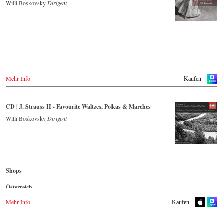
King Records
Willi Boskovsky
Dirigent
Gramola.at
Amazon.co.uk
Amazon.co.jp
CD Streaming
DVD
Europadisc.co.uk
HMV.co.jp
Spotify
Operacd.gr
Deutschland
Tower Records.jp
Apple Music
Amazon.de
- - - - - - - - ASIEN - - - - - - - -
Deezer.com
- - - - - - - - ASIEN - - - - - - - -
Naxosdirekt.de
- - - - - - - - AMERIKA - - - - - - - -
Amazon.com
JPC.de
Japan
Japan / 日本
MediaMarkt.de
USA 🇺🇸
MyMediaWelt.de
DVD
Amazon.com
CD kaufen
DVD
HMV.co.jp
Schweiz
King Records
Mehr Info
Kaufen
Tower.jp
- - - - - - - - ANDERE LÄNDER - - - - - - - -
Deutschland
HMV.co.jp
ExLibris.ch
NaxosDirekt.de
Rakuten.co.jp
Blu-ray
Naxos.com
Amazon.de
Tower Records.jp
Großbritannien
HMV.co.jp
CD | J. Strauss II - Favourite Waltzes, Polkas & Marches
Amazon.co.uk
Tower.jp
Dänemark
Blu-ray
Europadisc.co.uk
Willi Boskovsky
Dirigent
Naxosdirect.dk
King Records
Prestomusic.com
Südkorea
Amazon.co.jp
Großbritannien
HMV.co.jp
- - - - - - - - ASIEN - - - - - - - -
DVD
Amazon.co.uk
Tower Records.jp
Aladin.co.kr
Japan / 日本
iMusic.co.kr
Mexiko
Korea
King Records
Interpark.com
Shops
Amazon.com.mx
Amazon.co.jp
Kyobobook.co.kr
DVD
HMV.co.jp
Yes24.com
Österreich
Japan
Aladin.co.kr
Tower Records.jp
Amazon.co.jp
Amazon.de
Imusic.co.kr
Blu-ray
Mehr Info
Kaufen
Interpark.co.kr
- - - - - - - - AMERIKA - - - - - - - -
Aladin.co.kr
England
Kyobobook.co.kr
iMusic.co.kr
Amazon.co.uk
Yes24.com
USA