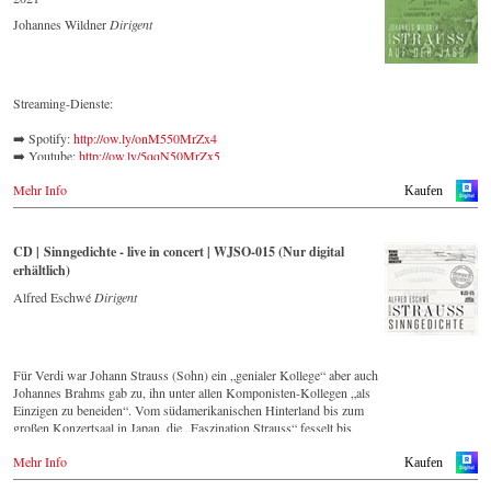
➡️ Deezer: 
https://bit.ly/3L5Jj40
Johannes Wildner
Dirigent
➡️ Tidal: 
https://bit.ly/41BFBoj
Streaming-Dienste:
➡️ Spotify:
http://ow.ly/onM550MrZx4
➡️ Youtube:
http://ow.ly/5qqN50MrZx5
➡️ Amazon:
http://ow.ly/WM0C50MrZx6
Mehr Info
➡️ Apple Music:
http://ow.ly/KiLL50MrZx3
Kaufen
➡️ Qobuz:
http://ow.ly/NEvY50MrZuB
CD | Sinngedichte - live in concert | WJSO-015 (Nur digital
erhältlich)
Alfred Eschwé
Dirigent
Für Verdi war Johann Strauss (Sohn) ein „genialer Kollege“ aber auch
Johannes Brahms gab zu, ihn unter allen Komponisten-Kollegen „als
Einzigen zu beneiden“. Vom südamerikanischen Hinterland bis zum
großen Konzertsaal in Japan, die „Faszination Strauss“ fesselt bis
heute die Menschen weltweit.
Mehr Info
Kaufen
Die neue CD – eingespielt vom führenden Strauss-Ensemble in