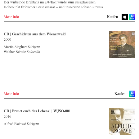
Der wirbelnde Drehtanz im 2/4-Takt wurde zum ausgelassenen
Höhepunkt fröhlicher Feste getanzt – und inspirierte Johann Strauss
(Sohn) zu einigen seiner prickelndsten musikalischen Einfälle!
Mehr Info
Streaming
CD
Kaufen
Spotify
Apple Music
CD | Geschichten aus dem Wienerwald
Deezer
2000
Tidal
Martin Sieghart
Dirigent
Walther Schulz
Solocello
CD kaufen
Europa
Amazon.de
Amazon.co.uk
Warner Classics.com
Asien
Amazon.co.jp
Mehr Info
Kaufen
Amerika
Amazon.ca
CD | Freuet euch des Lebens! | WJSO-001
Amazon.com.mx
2016
Alfred Eschwé
Dirigent
© by Emi Classics / Warner Classics