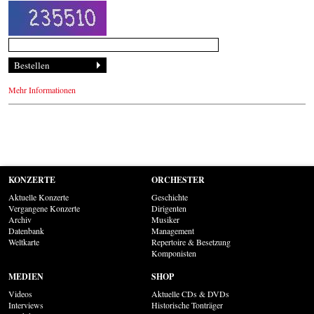
Mehr Informationen
KONZERTE
ORCHESTER
Aktuelle Konzerte
Geschichte
Vergangene Konzerte
Dirigenten
Archiv
Musiker
Datenbank
Management
Weltkarte
Repertoire & Besetzung
Komponisten
MEDIEN
SHOP
Videos
Aktuelle CDs & DVDs
Interviews
Historische Tonträger