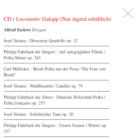
DE
日
本
語
EN
CD | Locomotiv Galopp (Nur digital erhältlich)
Alfred Eschwé
Dirigent
Josef Strauss : Dioscuren Quadrille op. 32
Philipp Fahrbach der Jüngere : Auf spiegelglatter Fläche /
Polka Mazur op. 343
Carl Millöcker : Brestl Polka aus der Posse "Die Frau von
Brestl"
Josef Strauss : Waldbleamln / Ländler op. 79
Philipp Fahrbach der Ältere : Dänische Holzschuh Polka /
Polka française op. 255
Josef Strauss : Schottischer Tanz op. 20
Philipp Fahrbach der Jüngere : Unsere Frauen / Walzer op.
337