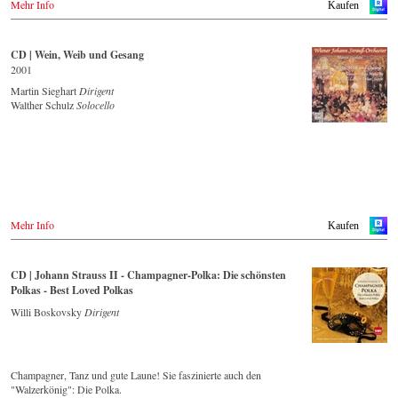
Mehr Info
Kaufen
Großbritannien
- - - - - - - - WEITERE LÄNDER - - - - - - - -
Amazon.co.uk
CD | Wein, Weib und Gesang
Naxos.com
USA
2001
Amazon.com
Martin Sieghart
Dirigent
Japan
Walther Schulz
Solocello
Amazon.co.jp
Mehr Info
Kaufen
CD | Johann Strauss II - Champagner-Polka: Die schönsten
Polkas - Best Loved Polkas
Willi Boskovsky
Dirigent
Champagner, Tanz und gute Laune! Sie faszinierte auch den
"Walzerkönig": Die Polka.