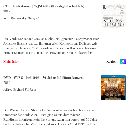
vor bestehende Lebendigkeit, Genialität und Aktualität dieser Musik.
CD | Illustrationen | WJSO-005 (Nur digital erhältlich)
2019
Dieser Live-Mitschnitt entstand im Goldenen Saal des Wiener
Musikvereins und bildet einen breiten Querschnitt über das Repertoire,
Willi Boskovsky
Dirigent
dass das Wiener Johann Strauss Orchester seit seiner Gründung 1966
intensiv pflegt.
Mit Dirigent Alfred Eschwé stand ein international ausgewiesener
Für Verdi war Johann Strauss (Sohn) ein „genialer Kollege“ aber auch
Strauss-Experte am Pult des Orchester, mit dem ihm eine über 35-
Johannes Brahms gab zu, ihn unter allen Komponisten-Kollegen „als
jährige künstlerische Zusammenarbeit verbindet.
Einzigen zu beneiden“. Vom südamerikanischen Hinterland bis zum
großen Konzertsaal in Japan, die „Faszination Strauss“ fesselt bis
heute die Menschen weltweit.
Mehr Info
Kaufen
Diese digital überarbeite historische Aufnahme von 1972 – eingespielt
vom führenden Strauss-Ensemble in Original-Besetzung mit 42
Musikern – ist Zeugnis für die nach wie vor bestehende Lebendigkeit,
DVD | WJSO 1966-2016 – 50-Jahre-Jubiläumskonzert
Genialität und Aktualität dieser Musik.
2019
Mit Dirigent Willi Boskovsky stand ein international ausgewiesener
Strauss-Experte am Pult des Orchester, ihn verband eine über 20-
Alfred Eschwé
Dirigent
jährige künstlerische Zusammenarbeit mit dem Wiener Johann Strauss
Orchester.
Neben den 2016 im hauseigenen Label neu erschienenen CDs, hat sich
Das Wiener Johann Strauss Orchester ist eines der traditionsreichen
das Wiener Johann Strauss Orchester die Neuveröffentlichung von
Orchester der Stadt Wien. Einst ging es aus dem Wiener
historisch wertvollen Aufnahmen mit den bedeutendsten Dirigenten
Rundfunksinfonieorchester hervor und kann nun bereits auf 50 Jahre
der letzten 50 Jahre zum Ziel gesetzt.
höchst erfolgreiche Musizierkunst zurückblicken! Seit 1999 darf das
Diese digital überarbeite Aufnahme aus dem Jahr 1972 bildet den
Orchester zudem ein exklusives Recht in Anspruch nehmen: Es bekam