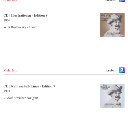
Naxosdirect.com
Amazon.com
CD | Illustrationen - Edition 8
- - - - - - - - ANDERE LÄNDER - - - - - - - -
1969
Naxos.com
Willi Boskovsky
Dirigent
Mehr Info
Kaufen
CD | Rathausball-Tänze - Edition 7
1991
Rudolf Streicher
Dirigent