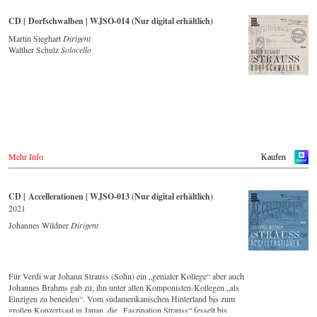
Original-Besetzung mit 42 Musikern – ist Zeugnis für die nach wie
vor bestehende Lebendigkeit, Genialität und Aktualität dieser Musik.
CD | Dorfschwalben | WJSO-014 (Nur digital erhältlich)
Dieser Live-Mitschnitt entstand 1994 Goldenen Saal des Wiener
Musikvereins und bildet einen breiten Querschnitt über das Repertoire,
Martin Sieghart
Dirigent
dass das Wiener Johann Strauss Orchester seit seiner Gründung 1966
Walther Schulz
Solocello
intensiv pflegt.
Mit Dirigent Alfred Eschwé stand ein international ausgewiesener
Strauss-Experte am Pult des Orchester, mit dem ihm eine über 35-
jährige künstlerische Zusammenarbeit verbindet.
Mehr Info
Kaufen
CD | Accellerationen | WJSO-013 (Nur digital erhältlich)
2021
Johannes Wildner
Dirigent
Für Verdi war Johann Strauss (Sohn) ein „genialer Kollege“ aber auch
Johannes Brahms gab zu, ihn unter allen Komponisten-Kollegen „als
Einzigen zu beneiden“. Vom südamerikanischen Hinterland bis zum
großen Konzertsaal in Japan, die „Faszination Strauss“ fesselt bis