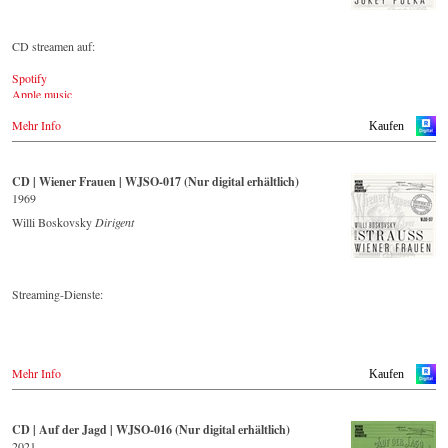
CD streamen auf:
Spotify
Apple music
Youtube.com
Mehr Info
Qobuz
Kaufen
Amazon
Rebeat Artist camp
Deezer
CD | Wiener Frauen | WJSO-017 (Nur digital erhältlich)
Tidal
1969
YouTube music
Willi Boskovsky
Dirigent
Streaming-Dienste: 
➡️ Spotify: 
https://spoti.fi/43B8mTR
Mehr Info
Kaufen
➡️ Youtube: 
https://bit.ly/40dts7F
➡️ Amazon: 
https://amzn.to/3mHWNtu
CD | Auf der Jagd | WJSO-016 (Nur digital erhältlich)
2021