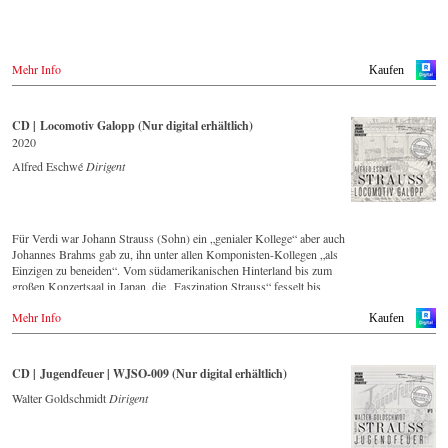
Streaming CD
▶️ HighresAudio.com
Mehr Info
Kaufen
(https://www.highresaudio.com/de/album/view/mtokqx/vienna-johann-
strauss-orchestra-alfred-eschw-wiener-bonbons-live)
CD | Locomotiv Galopp (Nur digital erhältlich)
2020
Alfred Eschwé
Dirigent
Für Verdi war Johann Strauss (Sohn) ein „genialer Kollege“ aber auch
Johannes Brahms gab zu, ihn unter allen Komponisten-Kollegen „als
Einzigen zu beneiden“. Vom südamerikanischen Hinterland bis zum
großen Konzertsaal in Japan, die „Faszination Strauss“ fesselt bis
heute die Menschen weltweit.
Mehr Info
Kaufen
Diese digital überarbeite historische Aufnahme aus den Jahren 1988
bis 1990 – eingespielt vom führenden Strauss-Ensemble in Original-
Besetzung mit 42 Musikern – ist Zeugnis für die nach wie vor
CD | Jugendfeuer | WJSO-009 (Nur digital erhältlich)
bestehende Lebendigkeit, Genialität und Aktualität dieser Musik.
Walter Goldschmidt
Dirigent
Neben den 2016 im hauseigenen Label neu erschienenen CDs, hat sich
das Wiener Johann Strauss Orchester die Neuveröffentlichung von
historisch wertvollen Aufnahmen mit den bedeutendsten Dirigenten