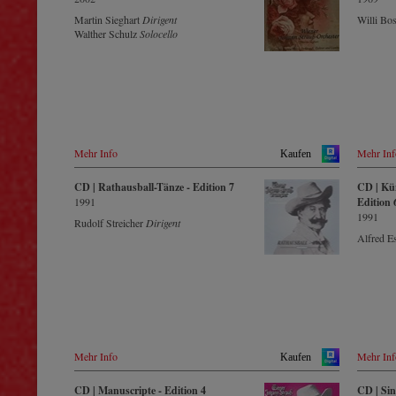
Amazon.
Amazon.co.jp
- - - - - - - - ASIEN - - - - - - - -
Die neue CD – eingespielt von einem der
Naxosdir
Großbri
Martin Sieghart
Dirigent
Willi B
führenden Strauss-Ensembles – ist Zeugnis
Prestomu
Amerika
Japan / 日本 🇯🇵
Walther Schulz
Solocello
Amazon.
für die nach wie vor bestehende
WHSmith
Amazon.ca
King Records
Europadi
Lebendigkeit, Genialität und Aktualität
Amazon.com.mx
Amazon.co.jp
Prestomu
dieser Musik.
Polen
HMV.co.jp
Tower Records.jp
- - - - - 
Im neu gegründeten hauseigenem Orchester-
DVD
© by Emi Classics / Warner Classics
Label legt dieser Tonträger den Grundstein
Cmd.pl
- - - - - - - - AMERIKA - - - - - - - -
Japan 
für eine zukünftig regelmäßig erscheinende
King Rec
Serie von anspruchsvollen Strauss-
Blu-ray
USA 🇺🇸
Amazon.c
Aufnahmen.
Mehr Info
Mehr Inf
Kaufen
Cmd.pl
Amazon.com
HMV.co.
Tower Re
Mit Dirigent Johannes Wildner konnte ein
CD | Rathausball-Tänze - Edition 7
Zypern
CD | Kün
- - - - - - - - ANDERE LÄNDER - - - - - -
international anerkannter Strauss-Spezialist
1991
Edition 
- -
- - - - -
für diese Einspielung gewonnen werden.
DVD
1991
Rudolf Streicher
Dirigent
Operacd.
Naxos.com
USA
Tauchen Sie ein in die musikalischen
Alfred 
Klangwelten von Strauss´ Ouvertüre zur
Naxosdir
- - - - - 
Operette «Waldmeister» bis hin zu dem
Amazon
Walzer „ Seid umschlungen, Millionen!“
Japan 
und erfahren Sie fundierte Fakten aus dem
- - - - 
von Strauss-Forschern der Wienbibliothek
- -
DVD
verfassten 44-seitigen Booklet mit
Naxos.c
King Rec
zahlreichen autographischen Abbildungen.
HMV.co.
Mehr Info
Mehr Inf
Kaufen
Rakuten.
CD streamen
Tower Re
- - - - - - - - ONLINE - - - - - - - -
CD | Manuscripte - Edition 4
CD | Sinn