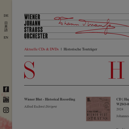
DE
日
本
語
EN
Aktuelle CDs & DVDs
Historische Tonträger
Wiener Blut - Historical Recording
CD | Ha
WJSO-022
Alfred Eschwé
Dirigent
2024
Johannes