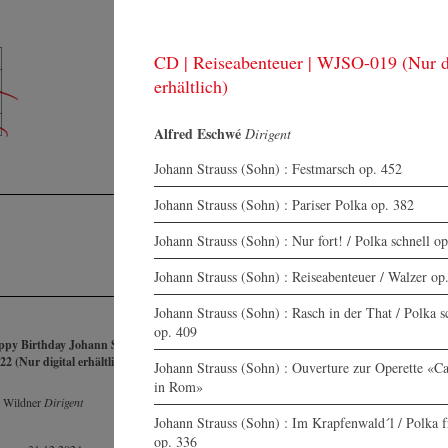
KONZERTE
F
CD | Reiseabenteuer | WJSO-019 (Nur d
ORCHESTER
Pr
MEDIEN
erhältlich)
Su
SHOP
KONTAKT
Alfred Eschwé
Dirigent
Johann Strauss (Sohn) : Festmarsch op. 452
Johann Strauss (Sohn) : Pariser Polka op. 382
Johann Strauss (Sohn) : Nur fort! / Polka schnell o
Johann Strauss (Sohn) : Reiseabenteuer / Walzer op
Johann Strauss (Sohn) : Rasch in der That / Polka s
op. 409
ppy Birthday Johann Strauss |
CD | Bahn frei! | WJSO-021 (Nur 
 (Nur digital erhältlich)
erhältlich)
Johann Strauss (Sohn) : Ouverture zur Operette «C
1999
in Rom»
 Wildner
Dirigent
Rudolf Streicher
Dirigent
Johann Strauss (Sohn) : Im Krapfenwald´l / Polka f
op. 336