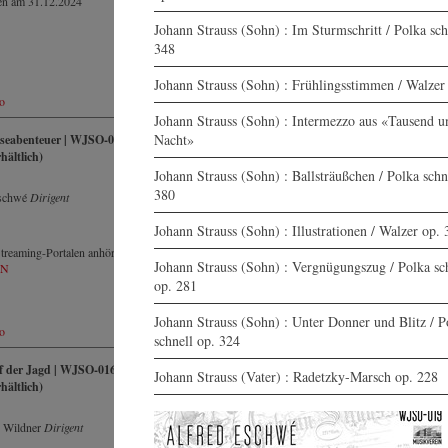
en am 31.12.2024
Erschienen am 27.06.2024
Johann Strauss (Sohn) : Im Sturmschritt / Polka sch
348
Johann Strauss (Sohn) : Frühlingsstimmen / Walzer
o
Mehr Info
Kaufen
Johann Strauss (Sohn) : Intermezzo aus «Tausend u
Nacht»
iseabenteuer | WJSO-019 (Nur
CD | Jokey Polka | WJSO-018 (N
rhältlich)
digital erhältlich)
Johann Strauss (Sohn) : Ballsträußchen / Polka schn
Alfred Eschwé
Dirigent
380
Eschwé
Dirigent
Johann Strauss (Sohn) : Illustrationen / Walzer op.
treaming-Portalen anhören:
HIER
CD streamen auf:
Johann Strauss (Sohn) : Vergnügungszug / Polka sc
EN
op. 281
Spotify
Apple music
Youtube.com
Johann Strauss (Sohn) : Unter Donner und Blitz / P
o
Mehr Info
Qobuz
Kaufen
schnell op. 324
Amazon
Rebeat Artist camp
f der Jagd | WJSO-016 (Nur
CD | Sinngedichte - live in concert
Johann Strauss (Vater) : Radetzky-Marsch op. 228
Deezer
rhältlich)
WJSO-015 (Nur digital erhältlich
Tidal
Alfred Eschwé
Dirigent
YouTube music
 Wildner
Dirigent