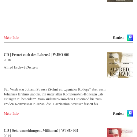
Europa
Amazon.de
Amazon.co.uk
Warner Classics.com
Asien
Amazon.co.jp
Mehr Info
Kaufen
Amerika
Amazon.ca
CD | Freuet euch des Lebens! | WJSO-001
Amazon.com.mx
2016
Alfred Eschwé
Dirigent
© by Emi Classics / Warner Classics
Für Verdi war Johann Strauss (Sohn) ein „genialer Kollege“ aber auch
Johannes Brahms gab zu, ihn unter allen Komponisten-Kollegen „als
Einzigen zu beneiden“. Vom südamerikanischen Hinterland bis zum
großen Konzertsaal in Japan, die „Faszination Strauss“ fesselt bis
heute die Menschen weltweit.
Mehr Info
Kaufen
Die neue CD – eingespielt vom führenden Strauss-Ensemble in
Original-Besetzung mit 42 Musikern – ist Zeugnis für die nach wie
vor bestehende Lebendigkeit, Genialität und Aktualität dieser Musik.
CD | Seid umschlungen, Millionen! | WJSO-002
2015