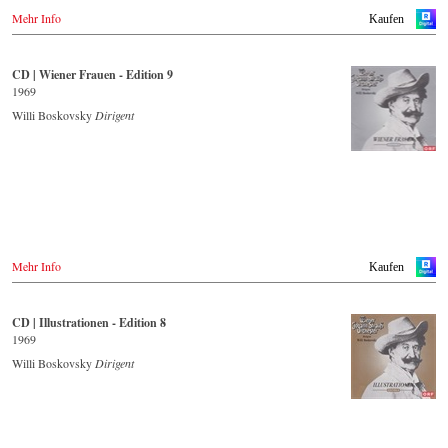
Großbritannien
Naxosdirect.com
Amazon.co.uk
Mehr Info
Kaufen
Amazon.com
Europadisc.co.uk
Prestomusic.com
- - - - - - - - WEITERE LÄNDER & SHOPS - - - - - - - -
CD | Wiener Frauen - Edition 9
Naxos.com
1969
- - - - - - - - ASIEN - - - - - - - -
Willi Boskovsky
Dirigent
Japan / 日本
King Records
Amazon.co.jp
Hmv.co.jp
Tower Records.jp
- - - - - - - - AMERIKA - - - - - - - -
USA
Mehr Info
Kaufen
Naxosdirect.com
Amazon.com
CD | Illustrationen - Edition 8
- - - - - - - - ANDERE LÄNDER - - - - - - - -
1969
Naxos.com
Willi Boskovsky
Dirigent