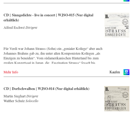
➡️ Qobuz:
http://ow.ly/NEvY50MrZuB
CD | Sinngedichte - live in concert | WJSO-015 (Nur digital
erhältlich)
Alfred Eschwé
Dirigent
Für Verdi war Johann Strauss (Sohn) ein „genialer Kollege“ aber auch
Johannes Brahms gab zu, ihn unter allen Komponisten-Kollegen „als
Einzigen zu beneiden“. Vom südamerikanischen Hinterland bis zum
großen Konzertsaal in Japan, die „Faszination Strauss“ fesselt bis
heute die Menschen weltweit.
Mehr Info
Kaufen
Die neue CD – eingespielt vom führenden Strauss-Ensemble in
Original-Besetzung mit 42 Musikern – ist Zeugnis für die nach wie
vor bestehende Lebendigkeit, Genialität und Aktualität dieser Musik.
CD | Dorfschwalben | WJSO-014 (Nur digital erhältlich)
Dieser Live-Mitschnitt entstand 1994 Goldenen Saal des Wiener
Musikvereins und bildet einen breiten Querschnitt über das Repertoire,
Martin Sieghart
Dirigent
dass das Wiener Johann Strauss Orchester seit seiner Gründung 1966
Walther Schulz
Solocello
intensiv pflegt.
Mit Dirigent Alfred Eschwé stand ein international ausgewiesener
Strauss-Experte am Pult des Orchester, mit dem ihm eine über 35-
jährige künstlerische Zusammenarbeit verbindet.