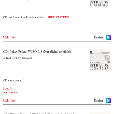
genius and as up to date as ever.
The present recording under the baton of Alfred Eschwé from
CD auf Streaming-Portalen anhören:
HIER KLICKEN
September 2022 is a testament to the liveliness efforts, which was
recorded LIVE at the Auditorium in Grafenegg.
Mehr Info
Kaufen
CD | Jokey Polka | WJSO-018 (Nur digital erhältlich)
Alfred Eschwé
Dirigent
CD streamen auf:
Spotify
Apple music
Youtube.com
Mehr Info
Qobuz
Kaufen
Amazon
Rebeat Artist camp
Deezer