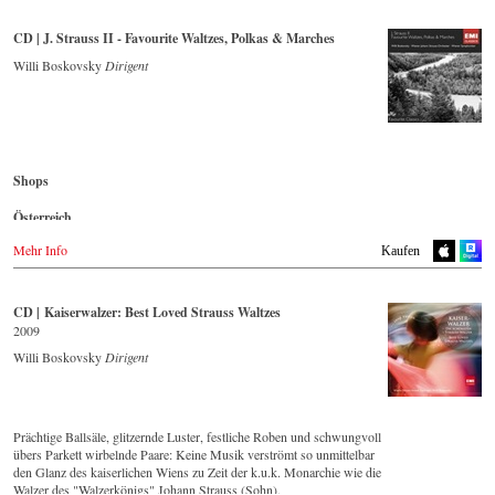
NaxosDirekt.de
Rakuten.co.jp
Blu-ray
Naxos.com
Amazon.de
Tower Records.jp
Großbritannien
HMV.co.jp
CD | J. Strauss II - Favourite Waltzes, Polkas & Marches
Amazon.co.uk
Tower.jp
Dänemark
Blu-ray
Europadisc.co.uk
Willi Boskovsky
Dirigent
Naxosdirect.dk
King Records
Prestomusic.com
Südkorea
Amazon.co.jp
Großbritannien
HMV.co.jp
- - - - - - - - ASIEN - - - - - - - -
DVD
Amazon.co.uk
Tower Records.jp
Aladin.co.kr
Japan / 日本
iMusic.co.kr
Mexiko
Korea
King Records
Interpark.com
Shops
Amazon.com.mx
Amazon.co.jp
Kyobobook.co.kr
DVD
HMV.co.jp
Yes24.com
Österreich
Japan
Aladin.co.kr
Tower Records.jp
Amazon.co.jp
Amazon.de
Imusic.co.kr
Blu-ray
Mehr Info
Kaufen
Interpark.co.kr
- - - - - - - - AMERIKA - - - - - - - -
Aladin.co.kr
England
Kyobobook.co.kr
iMusic.co.kr
Amazon.co.uk
Yes24.com
USA
Interpark.com
CD | Kaiserwalzer: Best Loved Strauss Waltzes
Naxosdirect.com
Kyobobook.co.kr
Japan
Blu-ray
Amazon.com
2009
Yes24.com
Naxos JP
Aladin.co.kr
Willi Boskovsky
Dirigent
Imusic.co.kr
- - - - - - - - ANDERE LÄNDER - - - - - - - -
- - - - - - - - AMERIKA - - - - - - - -
Interpark.co.kr
Naxos.com
Kyobobook.co.kr
USA
Yes24.com
Prächtige Ballsäle, glitzernde Luster, festliche Roben und schwungvoll
DVD
- - - - - - - - AMERIKA - - - - - - - -
übers Parkett wirbelnde Paare: Keine Musik verströmt so unmittelbar
NAXOS.com
den Glanz des kaiserlichen Wiens zu Zeit der k.u.k. Monarchie wie die
USA
Walzer des "Walzerkönigs" Johann Strauss (Sohn).
Blu-ray