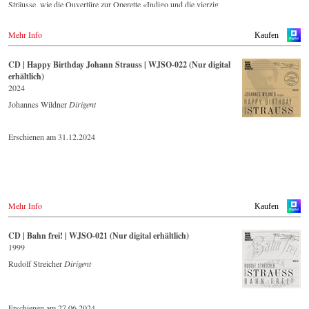
Sträusse, wie die Ouvertüre zur Operette «Indigo und die vierzig
Räuber» und die Russische Marsch-Fantasie op. 353 von Johann
Strauss (Sohn). Die CD ist auf allen gängigen Streaming-Portalen
Mehr Info
Kaufen
verfügbar.
CD | Happy Birthday Johann Strauss | WJSO-022 (Nur digital
erhältlich)
2024
Johannes Wildner
Dirigent
Erschienen am 31.12.2024
Mehr Info
Kaufen
CD | Bahn frei! | WJSO-021 (Nur digital erhältlich)
1999
Rudolf Streicher
Dirigent
Erschienen am 27.06.2024