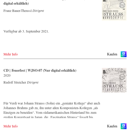
Lebendigkeit, Genialität und Aktualität dieser Musik.
digital erhältlich)
Neben den 2016 im hauseigenen Label neu erschienenen CDs, hat sich
Franz Bauer-Theussl
Dirigent
das Wiener Johann Strauss Orchester die Neuveröffentlichung von
historisch wertvollen Aufnahmen mit den bedeutendsten Dirigenten
der letzten 55 Jahre zum Ziel gesetzt.
Verfügbar ab 3. September 2021.
Diese digital überarbeite Aufnahme aus den 1970er Jahren gehört zu
einer Serie von Veröffentlichungen, die über die nächsten Jahre
Strauss-Freunden aus aller Welt, auch selten gespielte Werke in einer
unvergleichlichen Qualität präsentieren wird.
Mehr Info
Kaufen
CD | Feuerfest | WJSO-07 (Nur digital erhältlich)
2020
Rudolf Streicher
Dirigent
Für Verdi war Johann Strauss (Sohn) ein „genialer Kollege“ aber auch
Johannes Brahms gab zu, ihn unter allen Komponisten-Kollegen „als
Einzigen zu beneiden“. Vom südamerikanischen Hinterland bis zum
großen Konzertsaal in Japan, die „Faszination Strauss“ fesselt bis
heute die Menschen weltweit.
Mehr Info
Kaufen