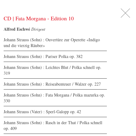
DE
日
本
語
EN
CD | Fata Morgana - Edition 10
Alfred Eschwé
Dirigent
Johann Strauss (Sohn) : Ouvertüre zur Operette «Indigo
und die vierzig Räuber»
Johann Strauss (Sohn) : Pariser Polka op. 382
Johann Strauss (Sohn) : Leichtes Blut / Polka schnell op.
319
Johann Strauss (Sohn) : Reiseabenteuer / Walzer op. 227
Johann Strauss (Sohn) : Fata Morgana / Polka mazurka op.
330
Johann Strauss (Vater) : Sperl-Galopp op. 42
Johann Strauss (Sohn) : Rasch in der That / Polka schnell
op. 409