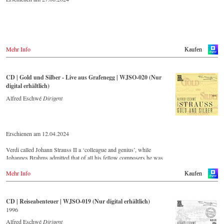
Mehr Info
Kaufen
CD | Gold und Silber - Live aus Grafenegg | WJSO-020 (Nur
digital erhältlich)
Alfred Eschwé
Dirigent
Erschienen am 12.04.2024
Verdi called Johann Strauss II a ‘colleague and genius’, while
Johannes Brahms admitted that of all his fellow composers he was
‘the only one I envy’. From the remotest parts of South America to the
Mehr Info
large concert halls of Japan, people in all parts of the world are still
Kaufen
enthralled by the ‘fascination of Strauss’.
CD | Reiseabenteuer | WJSO-019 (Nur digital erhältlich)
This live recorded album from the festive Auditorium in Grafenegg –
1996
recorded by the leading Strauss ensemble with an authentic orchestra
of 42 musicians – provides proof that this music is as full of life and
Alfred Eschwé
Dirigent