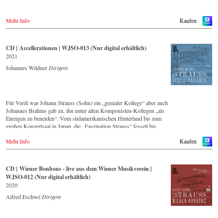
Mehr Info
Kaufen
CD | Accellerationen | WJSO-013 (Nur digital erhältlich)
2021
Johannes Wildner
Dirigent
Für Verdi war Johann Strauss (Sohn) ein „genialer Kollege“ aber auch
Johannes Brahms gab zu, ihn unter allen Komponisten-Kollegen „als
Einzigen zu beneiden“. Vom südamerikanischen Hinterland bis zum
großen Konzertsaal in Japan, die „Faszination Strauss“ fesselt bis
heute die Menschen weltweit.
Mehr Info
Kaufen
Die neue CD – eingespielt vom führenden Strauss-Ensemble in
Original-Besetzung mit 42 Musikern – ist Zeugnis für die nach wie
vor bestehende Lebendigkeit, Genialität und Aktualität dieser Musik.
CD | Wiener Bonbons - live aus dem Wiener Musikverein |
Diese Studio-Produktion entstand im Mai 2021 im Großen Saal des
WJSO-012 (Nur digital erhältlich)
Casino Baumgarten in Wien und bildet einen breiten Querschnitt über
2020
das Repertoire, dass das Wiener Johann Strauss Orchester seit seiner
Gründung 1966 intensiv pflegt.
Alfred Eschwé
Dirigent
Mit Dirigent Johannes Wildner stand ein international ausgewiesener