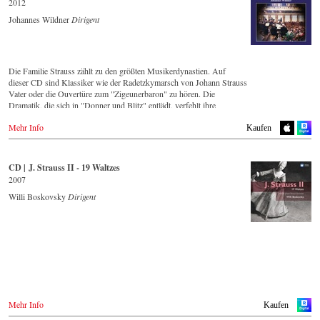
zahlreichen autographischen Abbildungen.
2012
Exlibris.ch
Amazon.com.mx
Deutschland 🇩🇪
Johannes Wildner
Dirigent
Amazon.de
Blu-ray
Italien
Japan
Naxosdirekt.de
Amazon.co.uk
CD streamen
Amazon.co.jp
JPC.de
Naxosdirect.co.uk
DVD
Mediamarkt.de
Prestomusic.com
Spotify
IBS.it
MyMediaWelt.de
WHSmith.co.uk
Die Familie Strauss zählt zu den größten Musikerdynastien. Auf
Apple music
dieser CD sind Klassiker wie der Radetzkymarsch von Johann Strauss
Deezer.com
Blu-ray
Schweiz 🇨🇭
Polen
Vater oder die Ouvertüre zum "Zigeunerbaron" zu hören. Die
IBS.it
ExLibris.ch
Dramatik, die sich in "Donner und Blitz" entlädt, verfehlt ihre
Wirkung nicht und fasziniert den Zuhörer mit dem fulminanten
DVD
Großbritannien
Großbritannien 🇬🇧
Mehr Info
Schlagwerkeinsatz, das die entfesselten Elemente repräsentiert. Ganz
Cmd.pl
CD kaufen
Kaufen
Amazon.co.uk
im Kontrast dazu steht der Chorwalzer "An der schönen blauen
DVD
Donau", dessen beschwingte, einprägsame Melodie auf der ganzen
Blu-ray
- - - - - - - - EUROPA - - - - - - - -
Amazon.co.uk
- - - - - - - - ASIEN - - - - - - - -
Welt erkannt wird. Strauss Vaters zweiter Sohn, Josef, war selbst ein
Cmd.pl
CD | J. Strauss II - 19 Waltzes
Europadisc.co.uk
=
herausragender Komponist, wie die beinahe im Rausch mitreißende
Österreich
2007
Japan / 日本 🇯🇵
"Jockey-Polka" eindrücklich beweist.
Zypern
Thalia.at
Blu-ray
King Records
Willi Boskovsky
Dirigent
Gramola.at
Amazon.co.uk
Amazon.co.jp
CD Streaming
DVD
Europadisc.co.uk
HMV.co.jp
Spotify
Operacd.gr
Deutschland
Tower Records.jp
Apple Music
Amazon.de
- - - - - - - - ASIEN - - - - - - - -
Deezer.com
- - - - - - - - ASIEN - - - - - - - -
Naxosdirekt.de
- - - - - - - - AMERIKA - - - - - - - -
Amazon.com
JPC.de
Japan
Japan / 日本
MediaMarkt.de
USA 🇺🇸
MyMediaWelt.de
DVD
Amazon.com
CD kaufen
DVD
HMV.co.jp
Schweiz
King Records
Mehr Info
Kaufen
Tower.jp
- - - - - - - - ANDERE LÄNDER - - - - - - - -
Deutschland
HMV.co.jp
ExLibris.ch