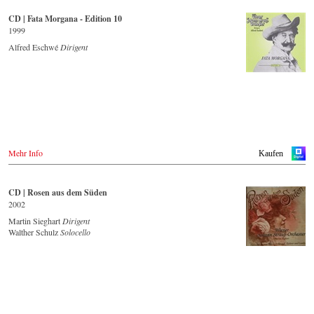
Deutschland
CD streamen
Amazon.de
CD | Fata Morgana - Edition 10
NaxosDirekt.de
1999
- - - - - - - - ONLINE - - - - - - - -
JPC.de
Alfred Eschwé
Dirigent
Saturn.de
Spotify
MediaMarkt.de
Apple Music
MyMediaWelt.de
Idagio.com
Schweiz
CD kaufen
ExLibris.ch
- - - - - - - - EUROPA - - - - - - - -
Großbritannien
Amazon.co.uk
Österreich
Europdisc.co.uk
Mehr Info
Kaufen
Thalia.at
PrestoMusic.com
Gramola.at
- - - - - - - - ASIEN - - - - - - - -
Deutschland
CD | Rosen aus dem Süden
Amazon.de
2002
Japan / 日本
Naxosdirekt.de
King Records
Martin Sieghart
Dirigent
JPC.de
Amazon.co.jp
Walther Schulz
Solocello
Saturn.de
HMV.co.jp
Mediamarkt.de
Tower Records.jp
MyMediaWelt.de
Schweiz
- - - - - - - - AMERIKA - - - - - - - -
ExLibris.ch
USA