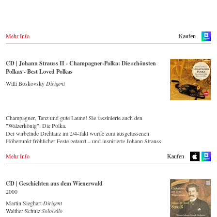
Mehr Info
Kaufen
CD | Johann Strauss II - Champagner-Polka: Die schönsten
Polkas - Best Loved Polkas
Willi Boskovsky
Dirigent
Champagner, Tanz und gute Laune! Sie faszinierte auch den
"Walzerkönig": Die Polka.
Der wirbelnde Drehtanz im 2/4-Takt wurde zum ausgelassenen
Höhepunkt fröhlicher Feste getanzt – und inspirierte Johann Strauss
(Sohn) zu einigen seiner prickelndsten musikalischen Einfälle!
Mehr Info
Streaming
CD
Kaufen
Spotify
Apple Music
CD | Geschichten aus dem Wienerwald
Deezer
2000
Tidal
Martin Sieghart
Dirigent
Walther Schulz
Solocello
CD kaufen