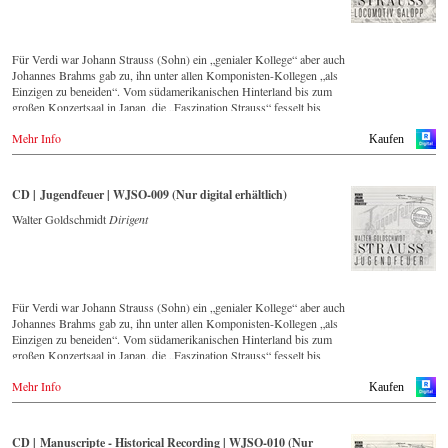
Für Verdi war Johann Strauss (Sohn) ein „genialer Kollege“ aber auch
Johannes Brahms gab zu, ihn unter allen Komponisten-Kollegen „als
Einzigen zu beneiden“. Vom südamerikanischen Hinterland bis zum
großen Konzertsaal in Japan, die „Faszination Strauss“ fesselt bis
heute die Menschen weltweit.
Mehr Info
Kaufen
Diese digital überarbeite historische Aufnahme aus den Jahren 1988
bis 1990 – eingespielt vom führenden Strauss-Ensemble in Original-
Besetzung mit 42 Musikern – ist Zeugnis für die nach wie vor
CD | Jugendfeuer | WJSO-009 (Nur digital erhältlich)
bestehende Lebendigkeit, Genialität und Aktualität dieser Musik.
Walter Goldschmidt
Dirigent
Neben den 2016 im hauseigenen Label neu erschienenen CDs, hat sich
das Wiener Johann Strauss Orchester die Neuveröffentlichung von
historisch wertvollen Aufnahmen mit den bedeutendsten Dirigenten
der letzten 54 Jahre zum Ziel gesetzt.
Für Verdi war Johann Strauss (Sohn) ein „genialer Kollege“ aber auch
Diese digital überarbeite Aufnahme aus dem Jahr 1990 gehört zu einer
Johannes Brahms gab zu, ihn unter allen Komponisten-Kollegen „als
Serie von Veröffentlichungen, die über die nächsten Jahre Strauss-
Einzigen zu beneiden“. Vom südamerikanischen Hinterland bis zum
Freunden aus aller Welt, auch selten gespielte Werke in einer
großen Konzertsaal in Japan, die „Faszination Strauss“ fesselt bis
unvergleichlichen Qualität präsentieren wird.
heute die Menschen weltweit.
Mehr Info
Kaufen
Diese digital überarbeite historische Aufnahme aus den 1970er Jahren
– eingespielt vom führenden Strauss-Ensemble in Original-Besetzung
mit 42 Musikern – ist Zeugnis für die nach wie vor bestehende
CD | Manuscripte - Historical Recording | WJSO-010 (Nur