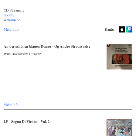
CD Streaming
Spotify
Amazon.de
Youtube.com
Mehr Info
Deezer.com
Kaufen
Apple Music
An der schönen blauen Donau - Og Andre Straussvalse
Willi Boskovsky
Dirigent
Mehr Info
LP - Sogno Di Vienna - Vol. 2