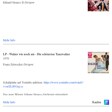
Eduard Strauss II
Dirigent
Mehr Info
LP - Walzer wie noch nie - Die schönsten Tanzwalzer
1970
Franz Zelwecker
Dirigent
Schallplatte auf Youtube anhören:
https://www.youtube.com/watch?
v=mTL0FOuj-cs
Das neue Wiener Johann Strauss-Orchester präsentiert:
Mehr Info
WALZER wie noch nie - Die schönsten Tanzwalzer
Kaufen