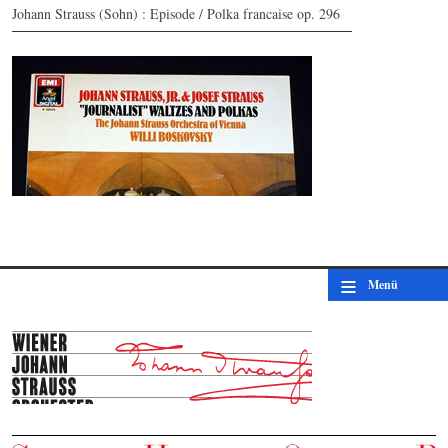
Johann Strauss (Sohn) : Episode / Polka francaise op. 296
Johann Strauss, Jr. & Josef Strauss: "Journalist"
Waltzes & Polkas
© by EMI/WJSO-Archive
≡
Menü