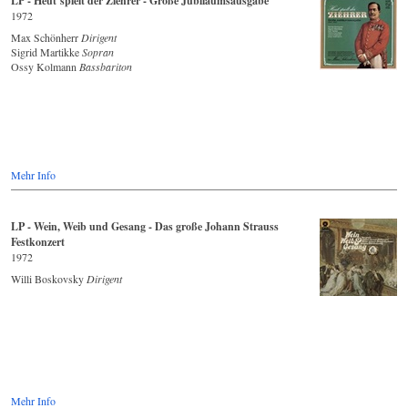
LP - Heut´spielt der Ziehrer - Große Jubiläumsausgabe
1972
Max Schönherr
Dirigent
Sigrid Martikke
Sopran
Ossy Kolmann
Bassbariton
Mehr Info
LP - Wein, Weib und Gesang - Das große Johann Strauss
Festkonzert
1972
Willi Boskovsky
Dirigent
Mehr Info