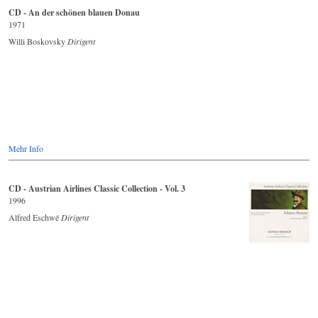
CD - An der schönen blauen Donau
1971
Willi Boskovsky
Dirigent
Mehr Info
CD - Austrian Airlines Classic Collection - Vol. 3
1996
Alfred Eschwé
Dirigent