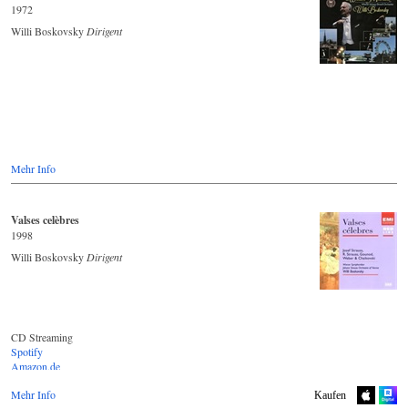
1972
Willi Boskovsky
Dirigent
Mehr Info
Valses celèbres
1998
Willi Boskovsky
Dirigent
CD Streaming
Spotify
Amazon.de
Youtube.com
Mehr Info
Deezer.com
Kaufen