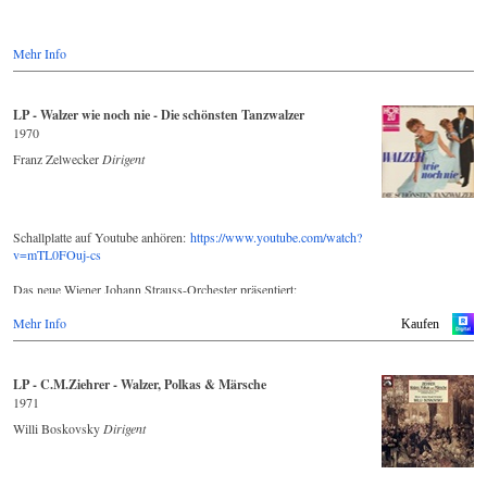
Mehr Info
LP - Walzer wie noch nie - Die schönsten Tanzwalzer
1970
Franz Zelwecker
Dirigent
Schallplatte auf Youtube anhören:
https://www.youtube.com/watch?
v=mTL0FOuj-cs
Das neue Wiener Johann Strauss-Orchester präsentiert:
Mehr Info
WALZER wie noch nie - Die schönsten Tanzwalzer
Kaufen
Wiener Walzer wie noch nie. Tanzwalzer im hinreißenden Hofball-
LP - C.M.Ziehrer - Walzer, Polkas & Märsche
Rhythmus. Das große elegante Rumtata wie einst beim Wiener
1971
Kongreß.
Willi Boskovsky
Dirigent
Schon Mozart schrieb Walzer (= deutsche Tänze) für die Wiener
„Mehlgrube", ein sehr besuchtes Tanzlokal an der schönen blauen
Donau. In Prag komponierte er einen Walzer, den er „Kontratanz mit
dem Donnerwetter" nannte. Vor Ihm dachte sich schon Haydn