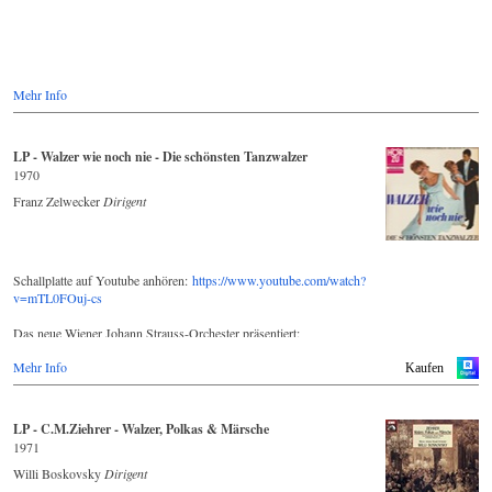
Mehr Info
LP - Walzer wie noch nie - Die schönsten Tanzwalzer
1970
Franz Zelwecker
Dirigent
Schallplatte auf Youtube anhören:
https://www.youtube.com/watch?
v=mTL0FOuj-cs
Das neue Wiener Johann Strauss-Orchester präsentiert:
Mehr Info
WALZER wie noch nie - Die schönsten Tanzwalzer
Kaufen
Wiener Walzer wie noch nie. Tanzwalzer im hinreißenden Hofball-
LP - C.M.Ziehrer - Walzer, Polkas & Märsche
Rhythmus. Das große elegante Rumtata wie einst beim Wiener
1971
Kongreß.
Willi Boskovsky
Dirigent
Schon Mozart schrieb Walzer (= deutsche Tänze) für die Wiener
„Mehlgrube", ein sehr besuchtes Tanzlokal an der schönen blauen