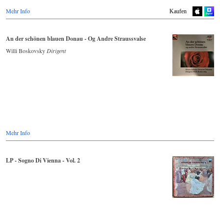
Youtube.com
Mehr Info
Deezer.com
Kaufen
Apple Music
An der schönen blauen Donau - Og Andre Straussvalse
Willi Boskovsky
Dirigent
Mehr Info
LP - Sogno Di Vienna - Vol. 2