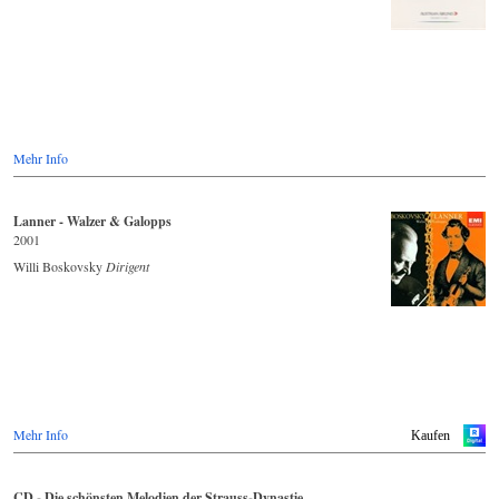
Mehr Info
Lanner - Walzer & Galopps
2001
Willi Boskovsky
Dirigent
Mehr Info
Kaufen
CD - Die schönsten Melodien der Strauss-Dynastie