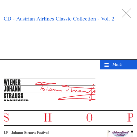
DE
日
本
語
EN
CD - Austrian Airlines Classic Collection - Vol. 2
≡
Menü
LP - Johann Strauss Festival