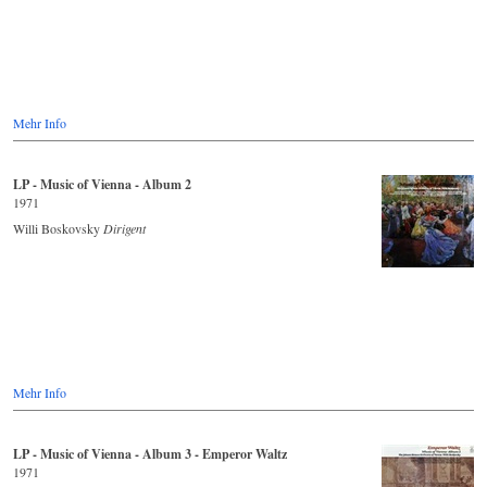
gewidmet. Denn in Wiens „Polyhymnia wurden diese Walzer unter
der Leitung von Professor Franz Zelwecker im unwiderstehlichen
Hofball-Stil aufgenommen. Sie sind nicht nur zum Anhören
gedacht, sondern auch zum Tanzen. Das Neue Wiener Johann Strauß-
Orchester sorgt für Schwung.
Quelle: Rückseite Schallplatte
Mehr Info
LP - Music of Vienna - Album 2
1971
Willi Boskovsky
Dirigent
Mehr Info
LP - Music of Vienna - Album 3 - Emperor Waltz
1971