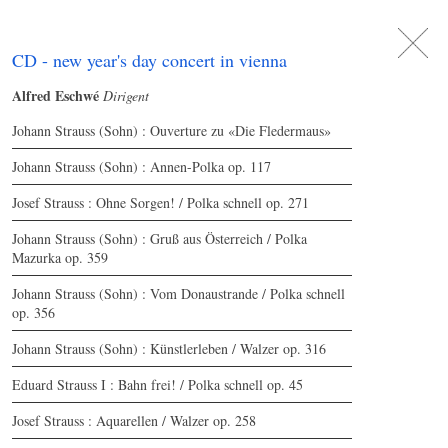
DE
日
本
語
EN
CD - new year's day concert in vienna
Alfred Eschwé
Dirigent
Johann Strauss (Sohn) : Ouverture zu «Die Fledermaus»
Johann Strauss (Sohn) : Annen-Polka op. 117
Josef Strauss : Ohne Sorgen! / Polka schnell op. 271
Johann Strauss (Sohn) : Gruß aus Österreich / Polka
Mazurka op. 359
Johann Strauss (Sohn) : Vom Donaustrande / Polka schnell
op. 356
Johann Strauss (Sohn) : Künstlerleben / Walzer op. 316
Eduard Strauss I : Bahn frei! / Polka schnell op. 45
Josef Strauss : Aquarellen / Walzer op. 258