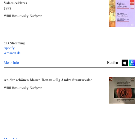
Valses celèbres
1998
Willi Boskovsky
Dirigent
CD Streaming
Spotify
Amazon.de
Youtube.com
Mehr Info
Deezer.com
Kaufen
Apple Music
An der schönen blauen Donau - Og Andre Straussvalse
Willi Boskovsky
Dirigent