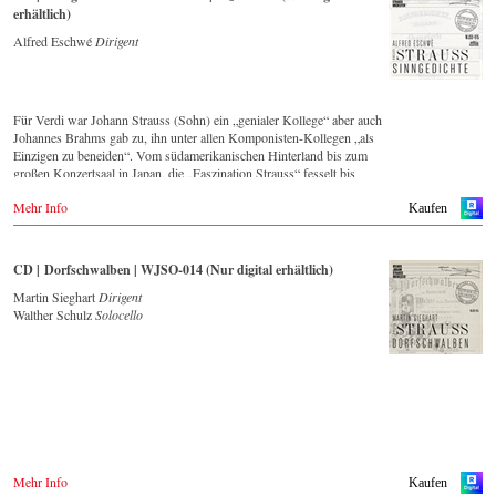
erhältlich)
Alfred Eschwé
Dirigent
Für Verdi war Johann Strauss (Sohn) ein „genialer Kollege“ aber auch
Johannes Brahms gab zu, ihn unter allen Komponisten-Kollegen „als
Einzigen zu beneiden“. Vom südamerikanischen Hinterland bis zum
großen Konzertsaal in Japan, die „Faszination Strauss“ fesselt bis
heute die Menschen weltweit.
Mehr Info
Kaufen
Die neue CD – eingespielt vom führenden Strauss-Ensemble in
Original-Besetzung mit 42 Musikern – ist Zeugnis für die nach wie
vor bestehende Lebendigkeit, Genialität und Aktualität dieser Musik.
CD | Dorfschwalben | WJSO-014 (Nur digital erhältlich)
Dieser Live-Mitschnitt entstand 1994 Goldenen Saal des Wiener
Musikvereins und bildet einen breiten Querschnitt über das Repertoire,
Martin Sieghart
Dirigent
dass das Wiener Johann Strauss Orchester seit seiner Gründung 1966
Walther Schulz
Solocello
intensiv pflegt.
Mit Dirigent Alfred Eschwé stand ein international ausgewiesener
Strauss-Experte am Pult des Orchester, mit dem ihm eine über 35-
jährige künstlerische Zusammenarbeit verbindet.
Mehr Info
Kaufen