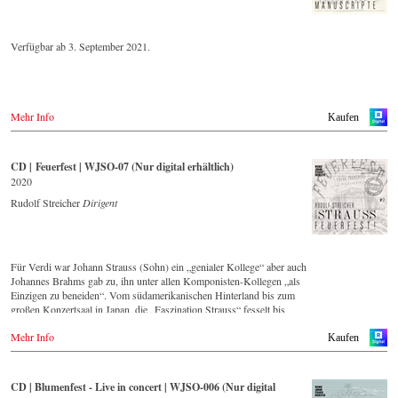
historisch wertvollen Aufnahmen mit den bedeutendsten Dirigenten
der letzten 55 Jahre zum Ziel gesetzt.
Verfügbar ab 3. September 2021.
Diese digital überarbeite Aufnahme aus den 1970er Jahren gehört zu
einer Serie von Veröffentlichungen, die über die nächsten Jahre
Strauss-Freunden aus aller Welt, auch selten gespielte Werke in einer
unvergleichlichen Qualität präsentieren wird.
Mehr Info
Kaufen
CD | Feuerfest | WJSO-07 (Nur digital erhältlich)
2020
Rudolf Streicher
Dirigent
Für Verdi war Johann Strauss (Sohn) ein „genialer Kollege“ aber auch
Johannes Brahms gab zu, ihn unter allen Komponisten-Kollegen „als
Einzigen zu beneiden“. Vom südamerikanischen Hinterland bis zum
großen Konzertsaal in Japan, die „Faszination Strauss“ fesselt bis
heute die Menschen weltweit.
Mehr Info
Kaufen
Diese digital überarbeite historische Aufnahme von 1991 – eingespielt
vom führenden Strauss-Ensemble in Original-Besetzung mit 42
Musikern – ist Zeugnis für die nach wie vor bestehende Lebendigkeit,
CD | Blumenfest - Live in concert | WJSO-006 (Nur digital
Genialität und Aktualität dieser Musik.