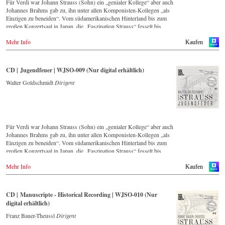
Für Verdi war Johann Strauss (Sohn) ein „genialer Kollege“ aber auch
Johannes Brahms gab zu, ihn unter allen Komponisten-Kollegen „als
Einzigen zu beneiden“. Vom südamerikanischen Hinterland bis zum
großen Konzertsaal in Japan, die „Faszination Strauss“ fesselt bis
heute die Menschen weltweit.
Mehr Info
Kaufen
Diese digital überarbeite historische Aufnahme aus den Jahren 1988
bis 1990 – eingespielt vom führenden Strauss-Ensemble in Original-
Besetzung mit 42 Musikern – ist Zeugnis für die nach wie vor
CD | Jugendfeuer | WJSO-009 (Nur digital erhältlich)
bestehende Lebendigkeit, Genialität und Aktualität dieser Musik.
Walter Goldschmidt
Dirigent
Neben den 2016 im hauseigenen Label neu erschienenen CDs, hat sich
das Wiener Johann Strauss Orchester die Neuveröffentlichung von
historisch wertvollen Aufnahmen mit den bedeutendsten Dirigenten
der letzten 54 Jahre zum Ziel gesetzt.
Für Verdi war Johann Strauss (Sohn) ein „genialer Kollege“ aber auch
Diese digital überarbeite Aufnahme aus dem Jahr 1990 gehört zu einer
Johannes Brahms gab zu, ihn unter allen Komponisten-Kollegen „als
Serie von Veröffentlichungen, die über die nächsten Jahre Strauss-
Einzigen zu beneiden“. Vom südamerikanischen Hinterland bis zum
Freunden aus aller Welt, auch selten gespielte Werke in einer
großen Konzertsaal in Japan, die „Faszination Strauss“ fesselt bis
unvergleichlichen Qualität präsentieren wird.
heute die Menschen weltweit.
Mehr Info
Kaufen
Diese digital überarbeite historische Aufnahme aus den 1970er Jahren
– eingespielt vom führenden Strauss-Ensemble in Original-Besetzung
mit 42 Musikern – ist Zeugnis für die nach wie vor bestehende
CD | Manuscripte - Historical Recording | WJSO-010 (Nur
Lebendigkeit, Genialität und Aktualität dieser Musik.
digital erhältlich)
Neben den 2016 im hauseigenen Label neu erschienenen CDs, hat sich
Franz Bauer-Theussl
Dirigent
das Wiener Johann Strauss Orchester die Neuveröffentlichung von