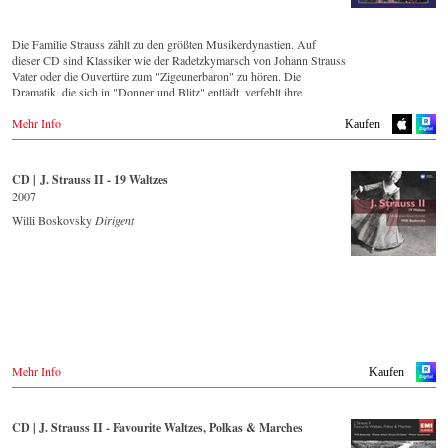
Amazon.co.jp
JPC.de
Naxosdirect.co.uk
DVD
Mediamarkt.de
Prestomusic.com
Spotify
IBS.it
MyMediaWelt.de
WHSmith.co.uk
Die Familie Strauss zählt zu den größten Musikerdynastien. Auf
Apple music
dieser CD sind Klassiker wie der Radetzkymarsch von Johann Strauss
Deezer.com
Blu-ray
Schweiz 🇨🇭
Polen
Vater oder die Ouvertüre zum "Zigeunerbaron" zu hören. Die
IBS.it
ExLibris.ch
Dramatik, die sich in "Donner und Blitz" entlädt, verfehlt ihre
Wirkung nicht und fasziniert den Zuhörer mit dem fulminanten
DVD
Großbritannien
Großbritannien 🇬🇧
Mehr Info
Schlagwerkeinsatz, das die entfesselten Elemente repräsentiert. Ganz
Cmd.pl
CD kaufen
Kaufen
Amazon.co.uk
im Kontrast dazu steht der Chorwalzer "An der schönen blauen
DVD
Donau", dessen beschwingte, einprägsame Melodie auf der ganzen
Blu-ray
- - - - - - - - EUROPA - - - - - - - -
Amazon.co.uk
- - - - - - - - ASIEN - - - - - - - -
Welt erkannt wird. Strauss Vaters zweiter Sohn, Josef, war selbst ein
Cmd.pl
CD | J. Strauss II - 19 Waltzes
Europadisc.co.uk
=
herausragender Komponist, wie die beinahe im Rausch mitreißende
Österreich
2007
Japan / 日本 🇯🇵
"Jockey-Polka" eindrücklich beweist.
Zypern
Thalia.at
Blu-ray
King Records
Willi Boskovsky
Dirigent
Gramola.at
Amazon.co.uk
Amazon.co.jp
CD Streaming
DVD
Europadisc.co.uk
HMV.co.jp
Spotify
Operacd.gr
Deutschland
Tower Records.jp
Apple Music
Amazon.de
- - - - - - - - ASIEN - - - - - - - -
Deezer.com
- - - - - - - - ASIEN - - - - - - - -
Naxosdirekt.de
- - - - - - - - AMERIKA - - - - - - - -
Amazon.com
JPC.de
Japan
Japan / 日本
MediaMarkt.de
USA 🇺🇸
MyMediaWelt.de
DVD
Amazon.com
CD kaufen
DVD
HMV.co.jp
Schweiz
King Records
Mehr Info
Kaufen
Tower.jp
- - - - - - - - ANDERE LÄNDER - - - - - - - -
Deutschland
HMV.co.jp
ExLibris.ch
NaxosDirekt.de
Rakuten.co.jp
Blu-ray
Naxos.com
Amazon.de
Tower Records.jp
Großbritannien
HMV.co.jp
CD | J. Strauss II - Favourite Waltzes, Polkas & Marches
Amazon.co.uk
Tower.jp
Dänemark