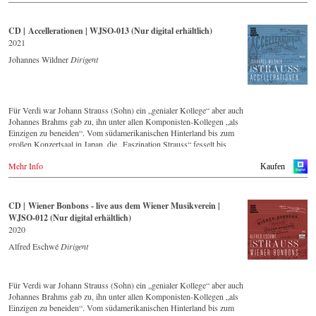
CD | Accellerationen | WJSO-013 (Nur digital erhältlich)
2021
Johannes Wildner
Dirigent
Für Verdi war Johann Strauss (Sohn) ein „genialer Kollege“ aber auch
Johannes Brahms gab zu, ihn unter allen Komponisten-Kollegen „als
Einzigen zu beneiden“. Vom südamerikanischen Hinterland bis zum
großen Konzertsaal in Japan, die „Faszination Strauss“ fesselt bis
heute die Menschen weltweit.
Mehr Info
Kaufen
Die neue CD – eingespielt vom führenden Strauss-Ensemble in
Original-Besetzung mit 42 Musikern – ist Zeugnis für die nach wie
vor bestehende Lebendigkeit, Genialität und Aktualität dieser Musik.
CD | Wiener Bonbons - live aus dem Wiener Musikverein |
Diese Studio-Produktion entstand im Mai 2021 im Großen Saal des
WJSO-012 (Nur digital erhältlich)
Casino Baumgarten in Wien und bildet einen breiten Querschnitt über
2020
das Repertoire, dass das Wiener Johann Strauss Orchester seit seiner
Gründung 1966 intensiv pflegt.
Alfred Eschwé
Dirigent
Mit Dirigent Johannes Wildner stand ein international ausgewiesener
Strauss-Experte am Pult des Orchester, mit dem ihm eine langjährige
Für Verdi war Johann Strauss (Sohn) ein „genialer Kollege“ aber auch
künstlerische Zusammenarbeit verbindet.
Johannes Brahms gab zu, ihn unter allen Komponisten-Kollegen „als
Einzigen zu beneiden“. Vom südamerikanischen Hinterland bis zum