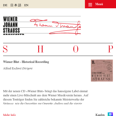
≡
Menü
DE
日
本
語
EN
Wiener Blut - Historical Recording
Alfred Eschwé
Dirigent
Mit der neuen CD «Wiener Blut» bringt das hauseigene Label einmal
mehr einen Live-Mitschnitt aus dem Wiener Musikverein heraus. Auf
diesem Tonträger finden Sie zahlreiche bekannte Meisterwerke der
Sträusse, wie die Ouvertüre zur Operette «Indigo und die vierzig
Räuber» und die Russische Marsch-Fantasie op. 353 von Johann
Strauss (Sohn). Die CD ist auf allen gängigen Streaming-Portalen
Mehr Info
Kaufen
verfügbar.