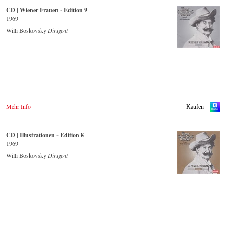
- - - - - - - - WEITERE LÄNDER & SHOPS - - - - - - - -
CD | Wiener Frauen - Edition 9
Naxos.com
1969
- - - - - - - - ASIEN - - - - - - - -
Willi Boskovsky
Dirigent
Japan / 日本
King Records
Amazon.co.jp
Hmv.co.jp
Tower Records.jp
- - - - - - - - AMERIKA - - - - - - - -
USA
Mehr Info
Kaufen
Naxosdirect.com
Amazon.com
CD | Illustrationen - Edition 8
- - - - - - - - ANDERE LÄNDER - - - - - - - -
1969
Naxos.com
Willi Boskovsky
Dirigent