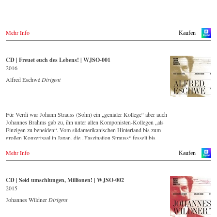
Warner Classics.com
Asien
Amazon.co.jp
Mehr Info
Kaufen
Amerika
Amazon.ca
CD | Freuet euch des Lebens! | WJSO-001
Amazon.com.mx
2016
Alfred Eschwé
Dirigent
© by Emi Classics / Warner Classics
Für Verdi war Johann Strauss (Sohn) ein „genialer Kollege“ aber auch
Johannes Brahms gab zu, ihn unter allen Komponisten-Kollegen „als
Einzigen zu beneiden“. Vom südamerikanischen Hinterland bis zum
großen Konzertsaal in Japan, die „Faszination Strauss“ fesselt bis
heute die Menschen weltweit.
Mehr Info
Kaufen
Die neue CD – eingespielt vom führenden Strauss-Ensemble in
Original-Besetzung mit 42 Musikern – ist Zeugnis für die nach wie
vor bestehende Lebendigkeit, Genialität und Aktualität dieser Musik.
CD | Seid umschlungen, Millionen! | WJSO-002
2015
Im neu gegründeten hauseigenem Orchester-Label legt dieser
Tonträger den Grundstein für eine zukünftig regelmäßig erscheinende
Johannes Wildner
Dirigent
Serie von anspruchsvollen Strauss-Aufnahmen.