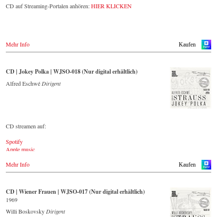
The present recording under the baton of Alfred Eschwé from
CD auf Streaming-Portalen anhören:
HIER KLICKEN
September 2022 is a testament to the liveliness efforts, which was
recorded LIVE at the Auditorium in Grafenegg.
Mehr Info
Kaufen
CD | Jokey Polka | WJSO-018 (Nur digital erhältlich)
Alfred Eschwé
Dirigent
CD streamen auf:
Spotify
Apple music
Youtube.com
Mehr Info
Qobuz
Kaufen
Amazon
Rebeat Artist camp
Deezer
CD | Wiener Frauen | WJSO-017 (Nur digital erhältlich)
Tidal
1969
YouTube music
Willi Boskovsky
Dirigent