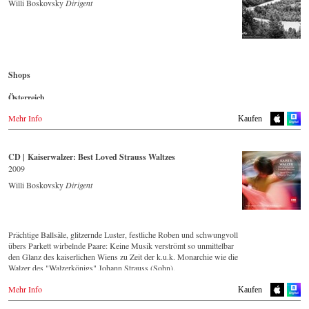
Blu-ray
Europadisc.co.uk
Willi Boskovsky
Dirigent
Naxosdirect.dk
King Records
Prestomusic.com
Südkorea
Amazon.co.jp
Großbritannien
HMV.co.jp
- - - - - - - - ASIEN - - - - - - - -
DVD
Amazon.co.uk
Tower Records.jp
Aladin.co.kr
Japan / 日本
iMusic.co.kr
Mexiko
Korea
King Records
Interpark.com
Shops
Amazon.com.mx
Amazon.co.jp
Kyobobook.co.kr
DVD
HMV.co.jp
Yes24.com
Österreich
Japan
Aladin.co.kr
Tower Records.jp
Amazon.co.jp
Amazon.de
Imusic.co.kr
Blu-ray
Mehr Info
Kaufen
Interpark.co.kr
- - - - - - - - AMERIKA - - - - - - - -
Aladin.co.kr
England
Kyobobook.co.kr
iMusic.co.kr
Amazon.co.uk
Yes24.com
USA
Interpark.com
CD | Kaiserwalzer: Best Loved Strauss Waltzes
Naxosdirect.com
Kyobobook.co.kr
Japan
Blu-ray
Amazon.com
2009
Yes24.com
Naxos JP
Aladin.co.kr
Willi Boskovsky
Dirigent
Imusic.co.kr
- - - - - - - - ANDERE LÄNDER - - - - - - - -
- - - - - - - - AMERIKA - - - - - - - -
Interpark.co.kr
Naxos.com
Kyobobook.co.kr
USA
Yes24.com
Prächtige Ballsäle, glitzernde Luster, festliche Roben und schwungvoll
DVD
- - - - - - - - AMERIKA - - - - - - - -
übers Parkett wirbelnde Paare: Keine Musik verströmt so unmittelbar
NAXOS.com
den Glanz des kaiserlichen Wiens zu Zeit der k.u.k. Monarchie wie die
USA
Walzer des "Walzerkönigs" Johann Strauss (Sohn).
Blu-ray
Lassen Sie sich von seinen schönsten Melodien auf einen rauschenden
NAXOS.com
DVD
Mehr Info
Ball entführen!
Kaufen
Amazon.com