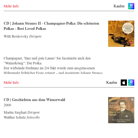
Mehr Info
Kaufen
CD | Johann Strauss II - Champagner-Polka: Die schönsten
Polkas - Best Loved Polkas
Willi Boskovsky
Dirigent
Champagner, Tanz und gute Laune! Sie faszinierte auch den
"Walzerkönig": Die Polka.
Der wirbelnde Drehtanz im 2/4-Takt wurde zum ausgelassenen
Höhepunkt fröhlicher Feste getanzt – und inspirierte Johann Strauss
(Sohn) zu einigen seiner prickelndsten musikalischen Einfälle!
Mehr Info
Streaming
CD
Kaufen
Spotify
Apple Music
CD | Geschichten aus dem Wienerwald
Deezer
2000
Tidal
Martin Sieghart
Dirigent
Walther Schulz
Solocello
CD kaufen
Europa
Amazon.de
Amazon.co.uk