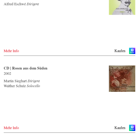
Alfred Eschwé
Dirigent
Saturn.de
Spotify
MediaMarkt.de
Apple Music
MyMediaWelt.de
Idagio.com
Schweiz
CD kaufen
ExLibris.ch
- - - - - - - - EUROPA - - - - - - - -
Großbritannien
Amazon.co.uk
Österreich
Europdisc.co.uk
Mehr Info
Kaufen
Thalia.at
PrestoMusic.com
Gramola.at
- - - - - - - - ASIEN - - - - - - - -
Deutschland
CD | Rosen aus dem Süden
Amazon.de
2002
Japan / 日本
Naxosdirekt.de
King Records
Martin Sieghart
Dirigent
JPC.de
Amazon.co.jp
Walther Schulz
Solocello
Saturn.de
HMV.co.jp
Mediamarkt.de
Tower Records.jp
MyMediaWelt.de
Schweiz
- - - - - - - - AMERIKA - - - - - - - -
ExLibris.ch
USA
Großbritannien
Naxosdirect.com
Amazon.co.uk
Mehr Info
Kaufen
Amazon.com
Europadisc.co.uk
Prestomusic.com