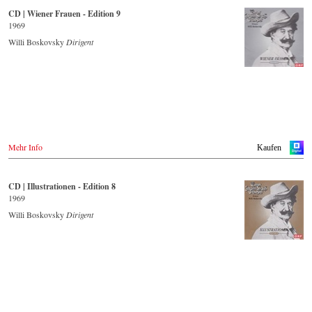
- - - - - - - - WEITERE LÄNDER & SHOPS - - - - - - - -
CD | Wiener Frauen - Edition 9
Naxos.com
1969
- - - - - - - - ASIEN - - - - - - - -
Willi Boskovsky
Dirigent
Japan / 日本
King Records
Amazon.co.jp
Hmv.co.jp
Tower Records.jp
- - - - - - - - AMERIKA - - - - - - - -
USA
Mehr Info
Kaufen
Naxosdirect.com
Amazon.com
CD | Illustrationen - Edition 8
- - - - - - - - ANDERE LÄNDER - - - - - - - -
1969
Naxos.com
Willi Boskovsky
Dirigent