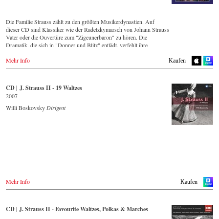
Amazon.co.jp
JPC.de
Naxosdirect.co.uk
DVD
Mediamarkt.de
Prestomusic.com
Spotify
IBS.it
MyMediaWelt.de
WHSmith.co.uk
Die Familie Strauss zählt zu den größten Musikerdynastien. Auf
Apple music
dieser CD sind Klassiker wie der Radetzkymarsch von Johann Strauss
Deezer.com
Blu-ray
Schweiz 🇨🇭
Polen
Vater oder die Ouvertüre zum "Zigeunerbaron" zu hören. Die
IBS.it
ExLibris.ch
Dramatik, die sich in "Donner und Blitz" entlädt, verfehlt ihre
Wirkung nicht und fasziniert den Zuhörer mit dem fulminanten
DVD
Großbritannien
Großbritannien 🇬🇧
Mehr Info
Schlagwerkeinsatz, das die entfesselten Elemente repräsentiert. Ganz
Cmd.pl
CD kaufen
Kaufen
Amazon.co.uk
im Kontrast dazu steht der Chorwalzer "An der schönen blauen
DVD
Donau", dessen beschwingte, einprägsame Melodie auf der ganzen
Blu-ray
- - - - - - - - EUROPA - - - - - - - -
Amazon.co.uk
- - - - - - - - ASIEN - - - - - - - -
Welt erkannt wird. Strauss Vaters zweiter Sohn, Josef, war selbst ein
Cmd.pl
CD | J. Strauss II - 19 Waltzes
Europadisc.co.uk
=
herausragender Komponist, wie die beinahe im Rausch mitreißende
Österreich
2007
Japan / 日本 🇯🇵
"Jockey-Polka" eindrücklich beweist.
Zypern
Thalia.at
Blu-ray
King Records
Willi Boskovsky
Dirigent
Gramola.at
Amazon.co.uk
Amazon.co.jp
CD Streaming
DVD
Europadisc.co.uk
HMV.co.jp
Spotify
Operacd.gr
Deutschland
Tower Records.jp
Apple Music
Amazon.de
- - - - - - - - ASIEN - - - - - - - -
Deezer.com
- - - - - - - - ASIEN - - - - - - - -
Naxosdirekt.de
- - - - - - - - AMERIKA - - - - - - - -
Amazon.com
JPC.de
Japan
Japan / 日本
MediaMarkt.de
USA 🇺🇸
MyMediaWelt.de
DVD
Amazon.com
CD kaufen
DVD
HMV.co.jp
Schweiz
King Records
Mehr Info
Kaufen
Tower.jp
- - - - - - - - ANDERE LÄNDER - - - - - - - -
Deutschland
HMV.co.jp
ExLibris.ch
NaxosDirekt.de
Rakuten.co.jp
Blu-ray
Naxos.com
Amazon.de
Tower Records.jp
Großbritannien
HMV.co.jp
CD | J. Strauss II - Favourite Waltzes, Polkas & Marches
Amazon.co.uk
Tower.jp
Dänemark