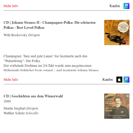
Mehr Info
Kaufen
CD | Johann Strauss II - Champagner-Polka: Die schönsten
Polkas - Best Loved Polkas
Willi Boskovsky
Dirigent
Champagner, Tanz und gute Laune! Sie faszinierte auch den
"Walzerkönig": Die Polka.
Der wirbelnde Drehtanz im 2/4-Takt wurde zum ausgelassenen
Höhepunkt fröhlicher Feste getanzt – und inspirierte Johann Strauss
(Sohn) zu einigen seiner prickelndsten musikalischen Einfälle!
Mehr Info
Streaming
CD
Kaufen
Spotify
Apple Music
CD | Geschichten aus dem Wienerwald
Deezer
2000
Tidal
Martin Sieghart
Dirigent
Walther Schulz
Solocello
CD kaufen
Europa
Amazon.de
Amazon.co.uk