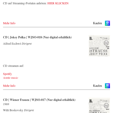
The present recording under the baton of Alfred Eschwé from
CD auf Streaming-Portalen anhören:
HIER KLICKEN
September 2022 is a testament to the liveliness efforts, which was
recorded LIVE at the Auditorium in Grafenegg.
Mehr Info
Kaufen
CD | Jokey Polka | WJSO-018 (Nur digital erhältlich)
Alfred Eschwé
Dirigent
CD streamen auf:
Spotify
Apple music
Youtube.com
Mehr Info
Qobuz
Kaufen
Amazon
Rebeat Artist camp
Deezer
CD | Wiener Frauen | WJSO-017 (Nur digital erhältlich)
Tidal
1969
YouTube music
Willi Boskovsky
Dirigent