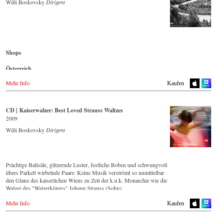
Blu-ray
Europadisc.co.uk
Willi Boskovsky
Dirigent
Naxosdirect.dk
King Records
Prestomusic.com
Südkorea
Amazon.co.jp
Großbritannien
HMV.co.jp
- - - - - - - - ASIEN - - - - - - - -
DVD
Amazon.co.uk
Tower Records.jp
Aladin.co.kr
Japan / 日本
iMusic.co.kr
Mexiko
Korea
King Records
Interpark.com
Shops
Amazon.com.mx
Amazon.co.jp
Kyobobook.co.kr
DVD
HMV.co.jp
Yes24.com
Österreich
Japan
Aladin.co.kr
Tower Records.jp
Amazon.co.jp
Amazon.de
Imusic.co.kr
Blu-ray
Mehr Info
Kaufen
Interpark.co.kr
- - - - - - - - AMERIKA - - - - - - - -
Aladin.co.kr
England
Kyobobook.co.kr
iMusic.co.kr
Amazon.co.uk
Yes24.com
USA
Interpark.com
CD | Kaiserwalzer: Best Loved Strauss Waltzes
Naxosdirect.com
Kyobobook.co.kr
Japan
Blu-ray
Amazon.com
2009
Yes24.com
Naxos JP
Aladin.co.kr
Willi Boskovsky
Dirigent
Imusic.co.kr
- - - - - - - - ANDERE LÄNDER - - - - - - - -
- - - - - - - - AMERIKA - - - - - - - -
Interpark.co.kr
Naxos.com
Kyobobook.co.kr
USA
Yes24.com
Prächtige Ballsäle, glitzernde Luster, festliche Roben und schwungvoll
DVD
- - - - - - - - AMERIKA - - - - - - - -
übers Parkett wirbelnde Paare: Keine Musik verströmt so unmittelbar
NAXOS.com
den Glanz des kaiserlichen Wiens zu Zeit der k.u.k. Monarchie wie die
USA
Walzer des "Walzerkönigs" Johann Strauss (Sohn).
Blu-ray
Lassen Sie sich von seinen schönsten Melodien auf einen rauschenden
NAXOS.com
DVD
Mehr Info
Ball entführen!
Kaufen
Amazon.com