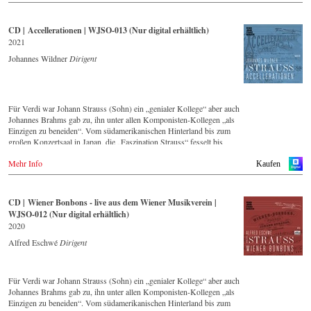
CD | Accellerationen | WJSO-013 (Nur digital erhältlich)
2021
Johannes Wildner
Dirigent
Für Verdi war Johann Strauss (Sohn) ein „genialer Kollege“ aber auch
Johannes Brahms gab zu, ihn unter allen Komponisten-Kollegen „als
Einzigen zu beneiden“. Vom südamerikanischen Hinterland bis zum
großen Konzertsaal in Japan, die „Faszination Strauss“ fesselt bis
heute die Menschen weltweit.
Mehr Info
Kaufen
Die neue CD – eingespielt vom führenden Strauss-Ensemble in
Original-Besetzung mit 42 Musikern – ist Zeugnis für die nach wie
vor bestehende Lebendigkeit, Genialität und Aktualität dieser Musik.
CD | Wiener Bonbons - live aus dem Wiener Musikverein |
Diese Studio-Produktion entstand im Mai 2021 im Großen Saal des
WJSO-012 (Nur digital erhältlich)
Casino Baumgarten in Wien und bildet einen breiten Querschnitt über
2020
das Repertoire, dass das Wiener Johann Strauss Orchester seit seiner
Gründung 1966 intensiv pflegt.
Alfred Eschwé
Dirigent
Mit Dirigent Johannes Wildner stand ein international ausgewiesener
Strauss-Experte am Pult des Orchester, mit dem ihm eine langjährige
Für Verdi war Johann Strauss (Sohn) ein „genialer Kollege“ aber auch
künstlerische Zusammenarbeit verbindet.
Johannes Brahms gab zu, ihn unter allen Komponisten-Kollegen „als
Einzigen zu beneiden“. Vom südamerikanischen Hinterland bis zum