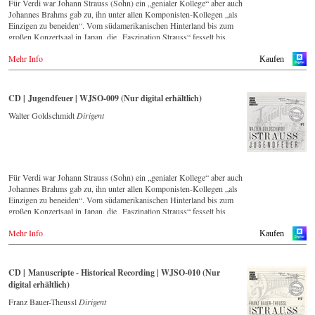
Für Verdi war Johann Strauss (Sohn) ein „genialer Kollege“ aber auch
Johannes Brahms gab zu, ihn unter allen Komponisten-Kollegen „als
Einzigen zu beneiden“. Vom südamerikanischen Hinterland bis zum
großen Konzertsaal in Japan, die „Faszination Strauss“ fesselt bis
heute die Menschen weltweit.
Mehr Info
Kaufen
Diese digital überarbeite historische Aufnahme aus den Jahren 1988
bis 1990 – eingespielt vom führenden Strauss-Ensemble in Original-
Besetzung mit 42 Musikern – ist Zeugnis für die nach wie vor
CD | Jugendfeuer | WJSO-009 (Nur digital erhältlich)
bestehende Lebendigkeit, Genialität und Aktualität dieser Musik.
Walter Goldschmidt
Dirigent
Neben den 2016 im hauseigenen Label neu erschienenen CDs, hat sich
das Wiener Johann Strauss Orchester die Neuveröffentlichung von
historisch wertvollen Aufnahmen mit den bedeutendsten Dirigenten
der letzten 54 Jahre zum Ziel gesetzt.
Für Verdi war Johann Strauss (Sohn) ein „genialer Kollege“ aber auch
Diese digital überarbeite Aufnahme aus dem Jahr 1990 gehört zu einer
Johannes Brahms gab zu, ihn unter allen Komponisten-Kollegen „als
Serie von Veröffentlichungen, die über die nächsten Jahre Strauss-
Einzigen zu beneiden“. Vom südamerikanischen Hinterland bis zum
Freunden aus aller Welt, auch selten gespielte Werke in einer
großen Konzertsaal in Japan, die „Faszination Strauss“ fesselt bis
unvergleichlichen Qualität präsentieren wird.
heute die Menschen weltweit.
Mehr Info
Kaufen
Diese digital überarbeite historische Aufnahme aus den 1970er Jahren
– eingespielt vom führenden Strauss-Ensemble in Original-Besetzung
mit 42 Musikern – ist Zeugnis für die nach wie vor bestehende
CD | Manuscripte - Historical Recording | WJSO-010 (Nur
Lebendigkeit, Genialität und Aktualität dieser Musik.
digital erhältlich)
Neben den 2016 im hauseigenen Label neu erschienenen CDs, hat sich
Franz Bauer-Theussl
Dirigent
das Wiener Johann Strauss Orchester die Neuveröffentlichung von