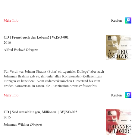
Warner Classics.com
Asien
Amazon.co.jp
Mehr Info
Kaufen
Amerika
Amazon.ca
CD | Freuet euch des Lebens! | WJSO-001
Amazon.com.mx
2016
Alfred Eschwé
Dirigent
© by Emi Classics / Warner Classics
Für Verdi war Johann Strauss (Sohn) ein „genialer Kollege“ aber auch
Johannes Brahms gab zu, ihn unter allen Komponisten-Kollegen „als
Einzigen zu beneiden“. Vom südamerikanischen Hinterland bis zum
großen Konzertsaal in Japan, die „Faszination Strauss“ fesselt bis
heute die Menschen weltweit.
Mehr Info
Kaufen
Die neue CD – eingespielt vom führenden Strauss-Ensemble in
Original-Besetzung mit 42 Musikern – ist Zeugnis für die nach wie
vor bestehende Lebendigkeit, Genialität und Aktualität dieser Musik.
CD | Seid umschlungen, Millionen! | WJSO-002
2015
Im neu gegründeten hauseigenem Orchester-Label legt dieser
Tonträger den Grundstein für eine zukünftig regelmäßig erscheinende
Johannes Wildner
Dirigent
Serie von anspruchsvollen Strauss-Aufnahmen.