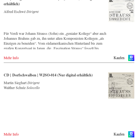
erhältlich)
Alfred Eschwé
Dirigent
Für Verdi war Johann Strauss (Sohn) ein „genialer Kollege“ aber auch
Johannes Brahms gab zu, ihn unter allen Komponisten-Kollegen „als
Einzigen zu beneiden“. Vom südamerikanischen Hinterland bis zum
großen Konzertsaal in Japan, die „Faszination Strauss“ fesselt bis
heute die Menschen weltweit.
Mehr Info
Kaufen
Die neue CD – eingespielt vom führenden Strauss-Ensemble in
Original-Besetzung mit 42 Musikern – ist Zeugnis für die nach wie
vor bestehende Lebendigkeit, Genialität und Aktualität dieser Musik.
CD | Dorfschwalben | WJSO-014 (Nur digital erhältlich)
Dieser Live-Mitschnitt entstand 1994 Goldenen Saal des Wiener
Musikvereins und bildet einen breiten Querschnitt über das Repertoire,
Martin Sieghart
Dirigent
dass das Wiener Johann Strauss Orchester seit seiner Gründung 1966
Walther Schulz
Solocello
intensiv pflegt.
Mit Dirigent Alfred Eschwé stand ein international ausgewiesener
Strauss-Experte am Pult des Orchester, mit dem ihm eine über 35-
jährige künstlerische Zusammenarbeit verbindet.
Mehr Info
Kaufen