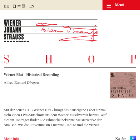
≡
Menü
DE
日
本
語
EN
Wiener Blut - Historical Recording
Alfred Eschwé
Dirigent
Mit der neuen CD «Wiener Blut» bringt das hauseigene Label einmal
mehr einen Live-Mitschnitt aus dem Wiener Musikverein heraus. Auf
diesem Tonträger finden Sie zahlreiche bekannte Meisterwerke der
Sträusse, wie die Ouvertüre zur Operette «Indigo und die vierzig
Räuber» und die Russische Marsch-Fantasie op. 353 von Johann
Strauss (Sohn). Die CD ist auf allen gängigen Streaming-Portalen
Mehr Info
Kaufen
verfügbar.