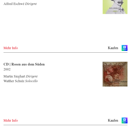
Alfred Eschwé
Dirigent
Saturn.de
Spotify
MediaMarkt.de
Apple Music
MyMediaWelt.de
Idagio.com
Schweiz
CD kaufen
ExLibris.ch
- - - - - - - - EUROPA - - - - - - - -
Großbritannien
Amazon.co.uk
Österreich
Europdisc.co.uk
Mehr Info
Kaufen
Thalia.at
PrestoMusic.com
Gramola.at
- - - - - - - - ASIEN - - - - - - - -
Deutschland
CD | Rosen aus dem Süden
Amazon.de
2002
Japan / 日本
Naxosdirekt.de
King Records
Martin Sieghart
Dirigent
JPC.de
Amazon.co.jp
Walther Schulz
Solocello
Saturn.de
HMV.co.jp
Mediamarkt.de
Tower Records.jp
MyMediaWelt.de
Schweiz
- - - - - - - - AMERIKA - - - - - - - -
ExLibris.ch
USA
Großbritannien
Naxosdirect.com
Amazon.co.uk
Mehr Info
Kaufen
Amazon.com
Europadisc.co.uk
Prestomusic.com