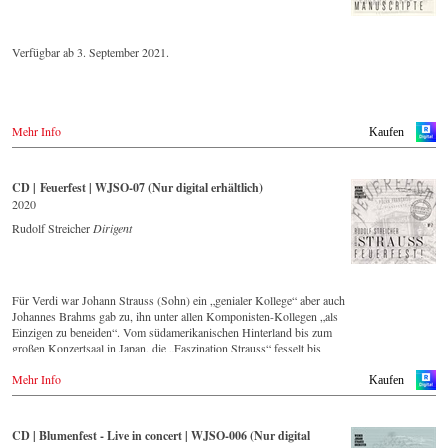
historisch wertvollen Aufnahmen mit den bedeutendsten Dirigenten
der letzten 55 Jahre zum Ziel gesetzt.
Verfügbar ab 3. September 2021.
Diese digital überarbeite Aufnahme aus den 1970er Jahren gehört zu
einer Serie von Veröffentlichungen, die über die nächsten Jahre
Strauss-Freunden aus aller Welt, auch selten gespielte Werke in einer
unvergleichlichen Qualität präsentieren wird.
Mehr Info
Kaufen
CD | Feuerfest | WJSO-07 (Nur digital erhältlich)
2020
Rudolf Streicher
Dirigent
Für Verdi war Johann Strauss (Sohn) ein „genialer Kollege“ aber auch
Johannes Brahms gab zu, ihn unter allen Komponisten-Kollegen „als
Einzigen zu beneiden“. Vom südamerikanischen Hinterland bis zum
großen Konzertsaal in Japan, die „Faszination Strauss“ fesselt bis
heute die Menschen weltweit.
Mehr Info
Kaufen
Diese digital überarbeite historische Aufnahme von 1991 – eingespielt
vom führenden Strauss-Ensemble in Original-Besetzung mit 42
Musikern – ist Zeugnis für die nach wie vor bestehende Lebendigkeit,
CD | Blumenfest - Live in concert | WJSO-006 (Nur digital
Genialität und Aktualität dieser Musik.