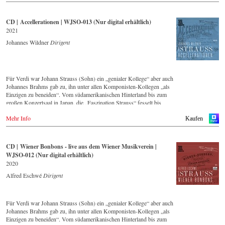
CD | Accellerationen | WJSO-013 (Nur digital erhältlich)
2021
Johannes Wildner
Dirigent
Für Verdi war Johann Strauss (Sohn) ein „genialer Kollege“ aber auch
Johannes Brahms gab zu, ihn unter allen Komponisten-Kollegen „als
Einzigen zu beneiden“. Vom südamerikanischen Hinterland bis zum
großen Konzertsaal in Japan, die „Faszination Strauss“ fesselt bis
heute die Menschen weltweit.
Mehr Info
Kaufen
Die neue CD – eingespielt vom führenden Strauss-Ensemble in
Original-Besetzung mit 42 Musikern – ist Zeugnis für die nach wie
vor bestehende Lebendigkeit, Genialität und Aktualität dieser Musik.
CD | Wiener Bonbons - live aus dem Wiener Musikverein |
Diese Studio-Produktion entstand im Mai 2021 im Großen Saal des
WJSO-012 (Nur digital erhältlich)
Casino Baumgarten in Wien und bildet einen breiten Querschnitt über
2020
das Repertoire, dass das Wiener Johann Strauss Orchester seit seiner
Gründung 1966 intensiv pflegt.
Alfred Eschwé
Dirigent
Mit Dirigent Johannes Wildner stand ein international ausgewiesener
Strauss-Experte am Pult des Orchester, mit dem ihm eine langjährige
Für Verdi war Johann Strauss (Sohn) ein „genialer Kollege“ aber auch
künstlerische Zusammenarbeit verbindet.
Johannes Brahms gab zu, ihn unter allen Komponisten-Kollegen „als
Einzigen zu beneiden“. Vom südamerikanischen Hinterland bis zum