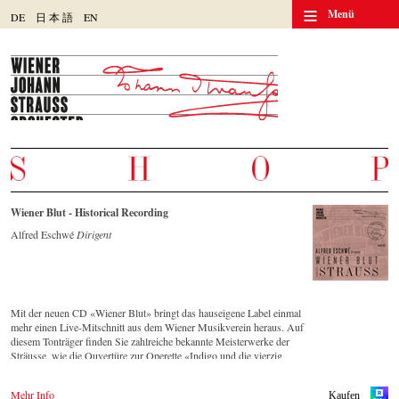
≡
Menü
DE
日
本
語
EN
Wiener Blut - Historical Recording
Alfred Eschwé
Dirigent
Mit der neuen CD «Wiener Blut» bringt das hauseigene Label einmal
mehr einen Live-Mitschnitt aus dem Wiener Musikverein heraus. Auf
diesem Tonträger finden Sie zahlreiche bekannte Meisterwerke der
Sträusse, wie die Ouvertüre zur Operette «Indigo und die vierzig
Räuber» und die Russische Marsch-Fantasie op. 353 von Johann
Strauss (Sohn). Die CD ist auf allen gängigen Streaming-Portalen
Mehr Info
Kaufen
verfügbar.