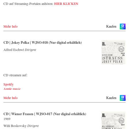
The present recording under the baton of Alfred Eschwé from
CD auf Streaming-Portalen anhören:
HIER KLICKEN
September 2022 is a testament to the liveliness efforts, which was
recorded LIVE at the Auditorium in Grafenegg.
Mehr Info
Kaufen
CD | Jokey Polka | WJSO-018 (Nur digital erhältlich)
Alfred Eschwé
Dirigent
CD streamen auf:
Spotify
Apple music
Youtube.com
Mehr Info
Qobuz
Kaufen
Amazon
Rebeat Artist camp
Deezer
CD | Wiener Frauen | WJSO-017 (Nur digital erhältlich)
Tidal
1969
YouTube music
Willi Boskovsky
Dirigent