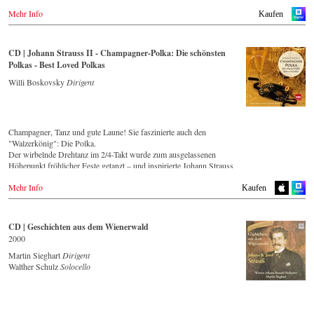
Mehr Info
Kaufen
CD | Johann Strauss II - Champagner-Polka: Die schönsten
Polkas - Best Loved Polkas
Willi Boskovsky
Dirigent
Champagner, Tanz und gute Laune! Sie faszinierte auch den
"Walzerkönig": Die Polka.
Der wirbelnde Drehtanz im 2/4-Takt wurde zum ausgelassenen
Höhepunkt fröhlicher Feste getanzt – und inspirierte Johann Strauss
(Sohn) zu einigen seiner prickelndsten musikalischen Einfälle!
Mehr Info
Streaming
CD
Kaufen
Spotify
Apple Music
CD | Geschichten aus dem Wienerwald
Deezer
2000
Tidal
Martin Sieghart
Dirigent
Walther Schulz
Solocello
CD kaufen
Europa
Amazon.de
Amazon.co.uk