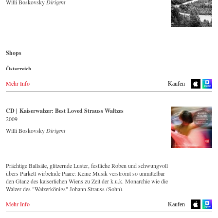
Blu-ray
Europadisc.co.uk
Willi Boskovsky
Dirigent
Naxosdirect.dk
King Records
Prestomusic.com
Südkorea
Amazon.co.jp
Großbritannien
HMV.co.jp
- - - - - - - - ASIEN - - - - - - - -
DVD
Amazon.co.uk
Tower Records.jp
Aladin.co.kr
Japan / 日本
iMusic.co.kr
Mexiko
Korea
King Records
Interpark.com
Shops
Amazon.com.mx
Amazon.co.jp
Kyobobook.co.kr
DVD
HMV.co.jp
Yes24.com
Österreich
Japan
Aladin.co.kr
Tower Records.jp
Amazon.co.jp
Amazon.de
Imusic.co.kr
Blu-ray
Mehr Info
Kaufen
Interpark.co.kr
- - - - - - - - AMERIKA - - - - - - - -
Aladin.co.kr
England
Kyobobook.co.kr
iMusic.co.kr
Amazon.co.uk
Yes24.com
USA
Interpark.com
CD | Kaiserwalzer: Best Loved Strauss Waltzes
Naxosdirect.com
Kyobobook.co.kr
Japan
Blu-ray
Amazon.com
2009
Yes24.com
Naxos JP
Aladin.co.kr
Willi Boskovsky
Dirigent
Imusic.co.kr
- - - - - - - - ANDERE LÄNDER - - - - - - - -
- - - - - - - - AMERIKA - - - - - - - -
Interpark.co.kr
Naxos.com
Kyobobook.co.kr
USA
Yes24.com
Prächtige Ballsäle, glitzernde Luster, festliche Roben und schwungvoll
DVD
- - - - - - - - AMERIKA - - - - - - - -
übers Parkett wirbelnde Paare: Keine Musik verströmt so unmittelbar
NAXOS.com
den Glanz des kaiserlichen Wiens zu Zeit der k.u.k. Monarchie wie die
USA
Walzer des "Walzerkönigs" Johann Strauss (Sohn).
Blu-ray
Lassen Sie sich von seinen schönsten Melodien auf einen rauschenden
NAXOS.com
DVD
Mehr Info
Ball entführen!
Kaufen
Amazon.com