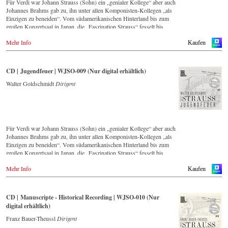
Für Verdi war Johann Strauss (Sohn) ein „genialer Kollege“ aber auch
Johannes Brahms gab zu, ihn unter allen Komponisten-Kollegen „als
Einzigen zu beneiden“. Vom südamerikanischen Hinterland bis zum
großen Konzertsaal in Japan, die „Faszination Strauss“ fesselt bis
heute die Menschen weltweit.
Mehr Info
Kaufen
Diese digital überarbeite historische Aufnahme aus den Jahren 1988
bis 1990 – eingespielt vom führenden Strauss-Ensemble in Original-
Besetzung mit 42 Musikern – ist Zeugnis für die nach wie vor
CD | Jugendfeuer | WJSO-009 (Nur digital erhältlich)
bestehende Lebendigkeit, Genialität und Aktualität dieser Musik.
Walter Goldschmidt
Dirigent
Neben den 2016 im hauseigenen Label neu erschienenen CDs, hat sich
das Wiener Johann Strauss Orchester die Neuveröffentlichung von
historisch wertvollen Aufnahmen mit den bedeutendsten Dirigenten
der letzten 54 Jahre zum Ziel gesetzt.
Für Verdi war Johann Strauss (Sohn) ein „genialer Kollege“ aber auch
Diese digital überarbeite Aufnahme aus dem Jahr 1990 gehört zu einer
Johannes Brahms gab zu, ihn unter allen Komponisten-Kollegen „als
Serie von Veröffentlichungen, die über die nächsten Jahre Strauss-
Einzigen zu beneiden“. Vom südamerikanischen Hinterland bis zum
Freunden aus aller Welt, auch selten gespielte Werke in einer
großen Konzertsaal in Japan, die „Faszination Strauss“ fesselt bis
unvergleichlichen Qualität präsentieren wird.
heute die Menschen weltweit.
Mehr Info
Kaufen
Diese digital überarbeite historische Aufnahme aus den 1970er Jahren
– eingespielt vom führenden Strauss-Ensemble in Original-Besetzung
mit 42 Musikern – ist Zeugnis für die nach wie vor bestehende
CD | Manuscripte - Historical Recording | WJSO-010 (Nur
Lebendigkeit, Genialität und Aktualität dieser Musik.
digital erhältlich)
Neben den 2016 im hauseigenen Label neu erschienenen CDs, hat sich
Franz Bauer-Theussl
Dirigent
das Wiener Johann Strauss Orchester die Neuveröffentlichung von