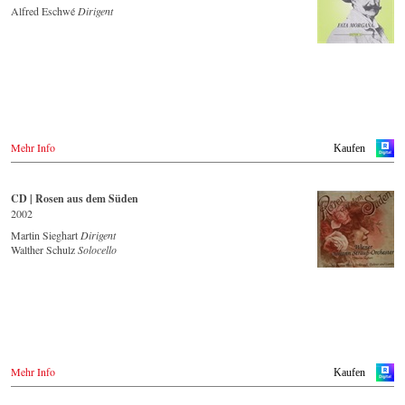
Alfred Eschwé
Dirigent
Saturn.de
Spotify
MediaMarkt.de
Apple Music
MyMediaWelt.de
Idagio.com
Schweiz
CD kaufen
ExLibris.ch
- - - - - - - - EUROPA - - - - - - - -
Großbritannien
Amazon.co.uk
Österreich
Europdisc.co.uk
Mehr Info
Kaufen
Thalia.at
PrestoMusic.com
Gramola.at
- - - - - - - - ASIEN - - - - - - - -
Deutschland
CD | Rosen aus dem Süden
Amazon.de
2002
Japan / 日本
Naxosdirekt.de
King Records
Martin Sieghart
Dirigent
JPC.de
Amazon.co.jp
Walther Schulz
Solocello
Saturn.de
HMV.co.jp
Mediamarkt.de
Tower Records.jp
MyMediaWelt.de
Schweiz
- - - - - - - - AMERIKA - - - - - - - -
ExLibris.ch
USA
Großbritannien
Naxosdirect.com
Amazon.co.uk
Mehr Info
Kaufen
Amazon.com
Europadisc.co.uk
Prestomusic.com