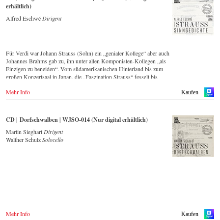
erhältlich)
Alfred Eschwé
Dirigent
Für Verdi war Johann Strauss (Sohn) ein „genialer Kollege“ aber auch
Johannes Brahms gab zu, ihn unter allen Komponisten-Kollegen „als
Einzigen zu beneiden“. Vom südamerikanischen Hinterland bis zum
großen Konzertsaal in Japan, die „Faszination Strauss“ fesselt bis
heute die Menschen weltweit.
Mehr Info
Kaufen
Die neue CD – eingespielt vom führenden Strauss-Ensemble in
Original-Besetzung mit 42 Musikern – ist Zeugnis für die nach wie
vor bestehende Lebendigkeit, Genialität und Aktualität dieser Musik.
CD | Dorfschwalben | WJSO-014 (Nur digital erhältlich)
Dieser Live-Mitschnitt entstand 1994 Goldenen Saal des Wiener
Musikvereins und bildet einen breiten Querschnitt über das Repertoire,
Martin Sieghart
Dirigent
dass das Wiener Johann Strauss Orchester seit seiner Gründung 1966
Walther Schulz
Solocello
intensiv pflegt.
Mit Dirigent Alfred Eschwé stand ein international ausgewiesener
Strauss-Experte am Pult des Orchester, mit dem ihm eine über 35-
jährige künstlerische Zusammenarbeit verbindet.
Mehr Info
Kaufen