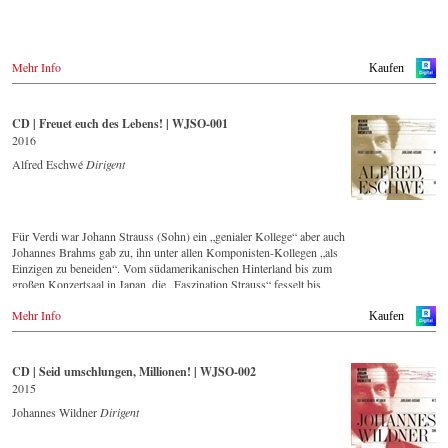
Warner Classics.com
Asien
Amazon.co.jp
Mehr Info
Kaufen
Amerika
Amazon.ca
CD | Freuet euch des Lebens! | WJSO-001
Amazon.com.mx
2016
Alfred Eschwé
Dirigent
© by Emi Classics / Warner Classics
Für Verdi war Johann Strauss (Sohn) ein „genialer Kollege“ aber auch
Johannes Brahms gab zu, ihn unter allen Komponisten-Kollegen „als
Einzigen zu beneiden“. Vom südamerikanischen Hinterland bis zum
großen Konzertsaal in Japan, die „Faszination Strauss“ fesselt bis
heute die Menschen weltweit.
Mehr Info
Kaufen
Die neue CD – eingespielt vom führenden Strauss-Ensemble in
Original-Besetzung mit 42 Musikern – ist Zeugnis für die nach wie
vor bestehende Lebendigkeit, Genialität und Aktualität dieser Musik.
CD | Seid umschlungen, Millionen! | WJSO-002
2015
Im neu gegründeten hauseigenem Orchester-Label legt dieser
Tonträger den Grundstein für eine zukünftig regelmäßig erscheinende
Johannes Wildner
Dirigent
Serie von anspruchsvollen Strauss-Aufnahmen.