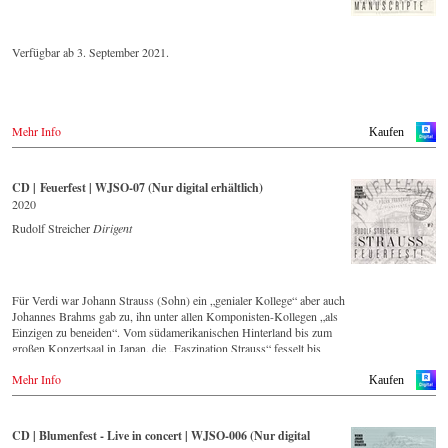
historisch wertvollen Aufnahmen mit den bedeutendsten Dirigenten
der letzten 55 Jahre zum Ziel gesetzt.
Verfügbar ab 3. September 2021.
Diese digital überarbeite Aufnahme aus den 1970er Jahren gehört zu
einer Serie von Veröffentlichungen, die über die nächsten Jahre
Strauss-Freunden aus aller Welt, auch selten gespielte Werke in einer
unvergleichlichen Qualität präsentieren wird.
Mehr Info
Kaufen
CD | Feuerfest | WJSO-07 (Nur digital erhältlich)
2020
Rudolf Streicher
Dirigent
Für Verdi war Johann Strauss (Sohn) ein „genialer Kollege“ aber auch
Johannes Brahms gab zu, ihn unter allen Komponisten-Kollegen „als
Einzigen zu beneiden“. Vom südamerikanischen Hinterland bis zum
großen Konzertsaal in Japan, die „Faszination Strauss“ fesselt bis
heute die Menschen weltweit.
Mehr Info
Kaufen
Diese digital überarbeite historische Aufnahme von 1991 – eingespielt
vom führenden Strauss-Ensemble in Original-Besetzung mit 42
Musikern – ist Zeugnis für die nach wie vor bestehende Lebendigkeit,
CD | Blumenfest - Live in concert | WJSO-006 (Nur digital
Genialität und Aktualität dieser Musik.