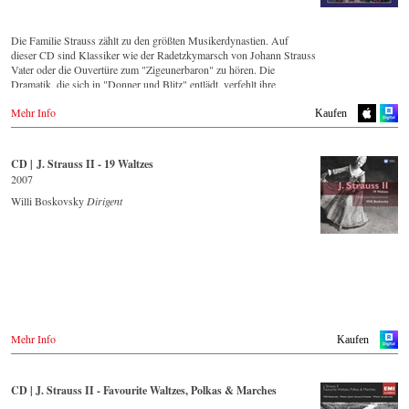
Amazon.co.jp
JPC.de
Naxosdirect.co.uk
DVD
Mediamarkt.de
Prestomusic.com
Spotify
IBS.it
MyMediaWelt.de
WHSmith.co.uk
Die Familie Strauss zählt zu den größten Musikerdynastien. Auf
Apple music
dieser CD sind Klassiker wie der Radetzkymarsch von Johann Strauss
Deezer.com
Blu-ray
Schweiz 🇨🇭
Polen
Vater oder die Ouvertüre zum "Zigeunerbaron" zu hören. Die
IBS.it
ExLibris.ch
Dramatik, die sich in "Donner und Blitz" entlädt, verfehlt ihre
Wirkung nicht und fasziniert den Zuhörer mit dem fulminanten
DVD
Großbritannien
Großbritannien 🇬🇧
Mehr Info
Schlagwerkeinsatz, das die entfesselten Elemente repräsentiert. Ganz
Cmd.pl
CD kaufen
Kaufen
Amazon.co.uk
im Kontrast dazu steht der Chorwalzer "An der schönen blauen
DVD
Donau", dessen beschwingte, einprägsame Melodie auf der ganzen
Blu-ray
- - - - - - - - EUROPA - - - - - - - -
Amazon.co.uk
- - - - - - - - ASIEN - - - - - - - -
Welt erkannt wird. Strauss Vaters zweiter Sohn, Josef, war selbst ein
Cmd.pl
CD | J. Strauss II - 19 Waltzes
Europadisc.co.uk
=
herausragender Komponist, wie die beinahe im Rausch mitreißende
Österreich
2007
Japan / 日本 🇯🇵
"Jockey-Polka" eindrücklich beweist.
Zypern
Thalia.at
Blu-ray
King Records
Willi Boskovsky
Dirigent
Gramola.at
Amazon.co.uk
Amazon.co.jp
CD Streaming
DVD
Europadisc.co.uk
HMV.co.jp
Spotify
Operacd.gr
Deutschland
Tower Records.jp
Apple Music
Amazon.de
- - - - - - - - ASIEN - - - - - - - -
Deezer.com
- - - - - - - - ASIEN - - - - - - - -
Naxosdirekt.de
- - - - - - - - AMERIKA - - - - - - - -
Amazon.com
JPC.de
Japan
Japan / 日本
MediaMarkt.de
USA 🇺🇸
MyMediaWelt.de
DVD
Amazon.com
CD kaufen
DVD
HMV.co.jp
Schweiz
King Records
Mehr Info
Kaufen
Tower.jp
- - - - - - - - ANDERE LÄNDER - - - - - - - -
Deutschland
HMV.co.jp
ExLibris.ch
NaxosDirekt.de
Rakuten.co.jp
Blu-ray
Naxos.com
Amazon.de
Tower Records.jp
Großbritannien
HMV.co.jp
CD | J. Strauss II - Favourite Waltzes, Polkas & Marches
Amazon.co.uk
Tower.jp
Dänemark