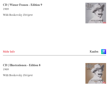
- - - - - - - - WEITERE LÄNDER & SHOPS - - - - - - - -
CD | Wiener Frauen - Edition 9
Naxos.com
1969
- - - - - - - - ASIEN - - - - - - - -
Willi Boskovsky
Dirigent
Japan / 日本
King Records
Amazon.co.jp
Hmv.co.jp
Tower Records.jp
- - - - - - - - AMERIKA - - - - - - - -
USA
Mehr Info
Kaufen
Naxosdirect.com
Amazon.com
CD | Illustrationen - Edition 8
- - - - - - - - ANDERE LÄNDER - - - - - - - -
1969
Naxos.com
Willi Boskovsky
Dirigent